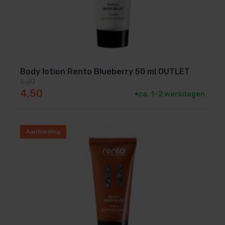
Body lotion Rento Blueberry 50 ml OUTLET
5,20
Oorspronkelijke prijs was: 5,20.
Huidige prijs is: 4,50.
4,50
ca. 1–2 werkdagen
Aanbieding