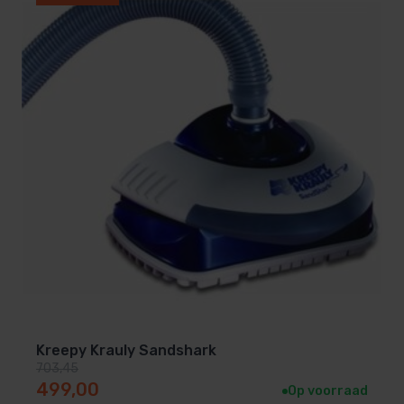
Kreepy Krauly Sandshark
703,45
Oorspronkelijke prijs was: 703,45.
Huidige prijs is: 499,00.
499,00
Op voorraad