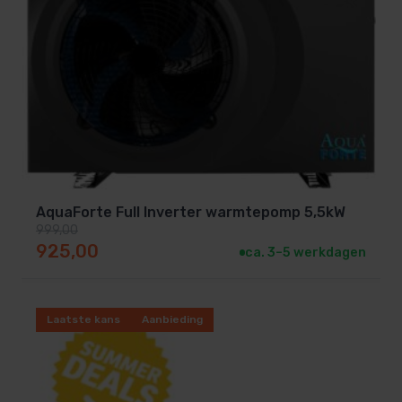
AquaForte Full Inverter warmtepomp 5,5kW
999,00
Oorspronkelijke prijs was: 999,00.
Huidige prijs is: 925,00.
925,00
ca. 3–5 werkdagen
Laatste kans
Aanbieding