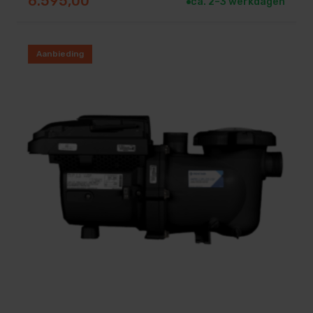
6.595,00
ca. 2–3 werkdagen
Aanbieding