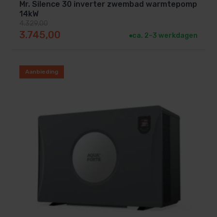
Mr. Silence 30 inverter zwembad warmtepomp
14kW
4.329,00
Oorspronkelijke prijs was: 4.329,00.
Huidige prijs is: 3.745,00.
3.745,00
ca. 2–3 werkdagen
Aanbieding