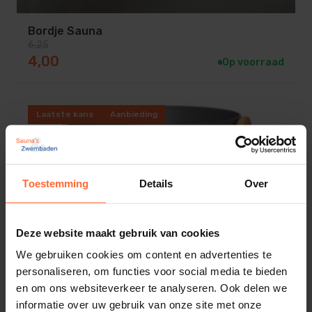
Bordje Sauna
6,25
Oorspronkelijke prijs was: 6,25.
Huidige prijs is: 4,00.
4,00
Op voorraad
Laatste kans
Aanbieding
Toestemming
Details
Over
Deze website maakt gebruik van cookies
We gebruiken cookies om content en advertenties te
personaliseren, om functies voor social media te bieden
en om ons websiteverkeer te analyseren. Ook delen we
Design sauna emmer Grijs aluminium OUTLET
informatie over uw gebruik van onze site met onze
47,20