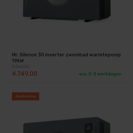
Mr. Silence 30 inverter zwembad warmtepomp
19kW
5.569,00
Oorspronkelijke prijs was: 5.569,00.
Huidige prijs is: 4.749,00.
4.749,00
ca. 2–3 werkdagen
Aanbieding