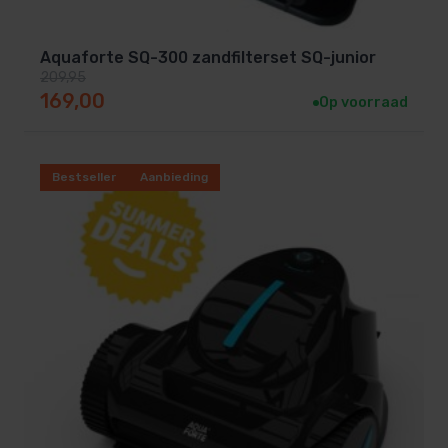
Aquaforte SQ-300 zandfilterset SQ-junior
209,95
Oorspronkelijke prijs was: 209,95.
Huidige prijs is: 169,00.
169,00
Op voorraad
Bestseller
Aanbieding