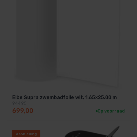
Elbe Supra zwembadfolie wit, 1.65×25.00 m
944,95
Oorspronkelijke prijs was: 944,95.
Huidige prijs is: 699,00.
699,00
Op voorraad
Aanbieding