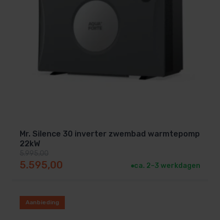
Mr. Silence 30 inverter zwembad warmtepomp
22kW
5.995,00
Oorspronkelijke prijs was: 5.995,00.
Huidige prijs is: 5.595,00.
5.595,00
ca. 2–3 werkdagen
Aanbieding