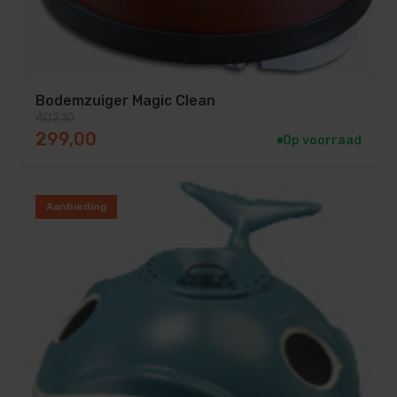
Bodemzuiger Magic Clean
402,10
Oorspronkelijke prijs was: 402,10.
Huidige prijs is: 299,00.
299,00
Op voorraad
Aanbieding