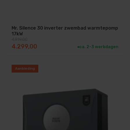
Mr. Silence 30 inverter zwembad warmtepomp
17kW
4.919,00
Oorspronkelijke prijs was: 4.919,00.
Huidige prijs is: 4.299,00.
4.299,00
ca. 2–3 werkdagen
Aanbieding