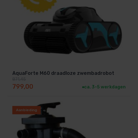
AquaForte M60 draadloze zwembadrobot
871,45
Oorspronkelijke prijs was: 871,45.
Huidige prijs is: 799,00.
799,00
ca. 3–5 werkdagen
Aanbieding