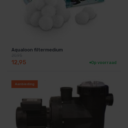
Aqualoon filtermedium
20,95
Oorspronkelijke prijs was: 20,95.
Huidige prijs is: 12,95.
12,95
Op voorraad
Aanbieding