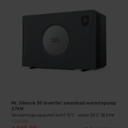
Mr. Silence 30 inverter zwembad warmtepomp
27kW
Verwarmingscapaciteit lucht 15˚C - water 26˚C: 18,5 kW
7.399,00
Oorspronkelijke prijs was: 7.399,00.
Huidige prijs is: 6.595,00.