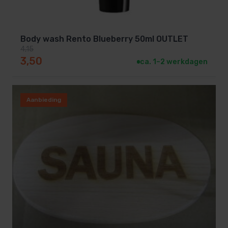
Body wash Rento Blueberry 50ml OUTLET
4,15
Oorspronkelijke prijs was: 4,15.
Huidige prijs is: 3,50.
3,50
ca. 1–2 werkdagen
Aanbieding