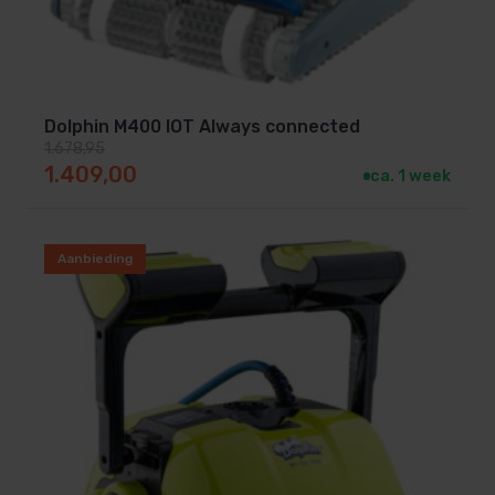
Dolphin M400 IOT Always connected
1.678,95
Oorspronkelijke prijs was: 1.678,95.
Huidige prijs is: 1.409,00.
1.409,00
ca. 1 week
Aanbieding