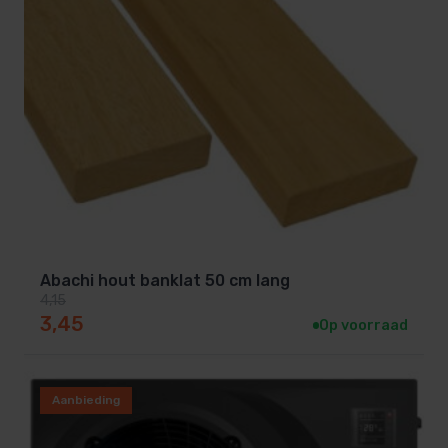
Abachi hout banklat 50 cm lang
4,15
Oorspronkelijke prijs was: 4,15.
Huidige prijs is: 3,45.
3,45
Op voorraad
Aanbieding