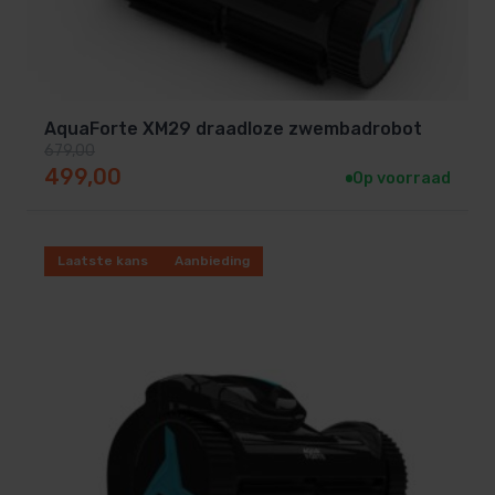
AquaForte XM29 draadloze zwembadrobot
679,00
Oorspronkelijke prijs was: 679,00.
Huidige prijs is: 499,00.
499,00
Op voorraad
Laatste kans
Aanbieding