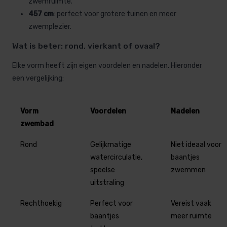
zwemruimte.
457 cm
: perfect voor grotere tuinen en meer
zwemplezier.
Wat is beter: rond, vierkant of ovaal?
Elke vorm heeft zijn eigen voordelen en nadelen. Hieronder
een vergelijking:
Vorm
Voordelen
Nadelen
zwembad
Rond
Gelijkmatige
Niet ideaal voor
watercirculatie,
baantjes
speelse
zwemmen
uitstraling
Rechthoekig
Perfect voor
Vereist vaak
baantjes
meer ruimte