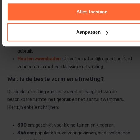
Opzetzwembaden
: betaalbaar en eenvoudig te
Alles toestaan
installeren, ideaal voor tijdelijk gebruik.
Inbouwzwembaden
:
luxer en duurzaamer, maar
vereisen grondwerk en een goede fundering.
Aanpassen
Opzetzwembaden met frame
: steviger dan
opblaasbare zwembaden en geschikt voor langdurig
gebruik.
Houten zwembaden
:
stijlvol en natuurlijk ogend, perfect
voor een tuin met een klassieke uitstraling.
Wat is de beste vorm en afmeting?
De ideale afmeting van een zwembad hangt af van de
beschikbare ruimte, het gebruik en het aantal zwemmers.
Hier zijn enkele richtlijnen:
300 cm
: geschikt voor kleine tuinen en kinderen.
366 cm
: populaire keuze voor gezinnen, biedt voldoende