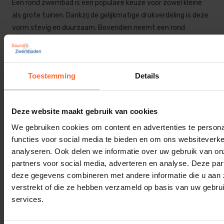
Een rond zwembad is een populaire keuze voor zowel kleine
als grote tuinen. Dankzij de gelijkmatige drukverdeling is deze
vorm stevig en duurzaam. Bovendien neemt een rond
zwembad minder ruimte in beslag dan een rechthoekig model
en biedt het een speelse uitstraling. Bij Sauna’s & Zwembaden
vind je een ruime selectie aan ronde zwembaden, variërend
Toestemming
Details
van eenvoudige opzetzwembaden tot luxe inbouwmodellen.
Kom je een kijkje nemen in onze showroom? Of neem gerust
contact op.
Deze website maakt gebruik van cookies
We gebruiken cookies om content en advertenties te persona
Neem contact op
functies voor social media te bieden en om ons websiteverke
analyseren. Ook delen we informatie over uw gebruik van on
partners voor social media, adverteren en analyse. Deze pa
Welk rond zwembad moet je kiezen?
deze gegevens combineren met andere informatie die u aan 
verstrekt of die ze hebben verzameld op basis van uw gebru
Er zijn verschillende soorten ronde zwembaden, elk met hun
services.
eigen voordelen: