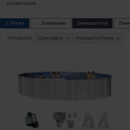
buitenruimte.
Filters
Zwembaden
Zwembad rond
Zwem
12 Producten