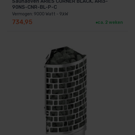
Saunaoven ARIES CORNER BLACK, ARI3-
90NS-CNR-BL-P-C
Vermogen: 9000 Watt - 9,kW
734,95
ca. 2 weken