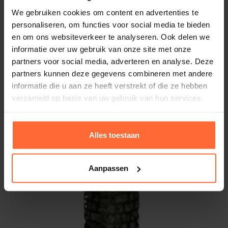
We gebruiken cookies om content en advertenties te
personaliseren, om functies voor social media te bieden
Saunaoven ARIES ROUND BLACK, ARI3-90Ni2-
BL-P-C
en om ons websiteverkeer te analyseren. Ook delen we
628,95
informatie over uw gebruik van onze site met onze
ca. 5 weken
partners voor social media, adverteren en analyse. Deze
partners kunnen deze gegevens combineren met andere
informatie die u aan ze heeft verstrekt of die ze hebben
verzameld op basis van uw gebruik van hun services.
Alles toestaan
Aanpassen