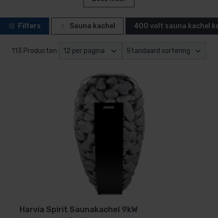
met meerdere personen de sauna in duikt. Onze
selectie 400-volt kachels is zorgvuldig
Filters
Sauna kachel
400 volt sauna kachel k
samengesteld: van modellen met ingebouwde
besturing tot uitvoeringen met externe bediening.
113 Producten
Zo wordt je sauna volledig afgestemd op jouw
wensen. Combineer jouw kachel met een passende
besturing en accessoires, en je sauna wordt dat
comfortabele, rustgevende toevluchtsoord waar je
op rekent.
Harvia Spirit Saunakachel 9kW