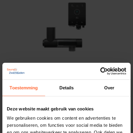
Mr. Pure Premium Zout-elektrolyse – MPS22
2.304,75
ca. 2–3 werkdagen
Toestemming
Details
Over
De echte vakman
Groot assortiment
Deze website maakt gebruik van cookies
Snelle levering
We gebruiken cookies om content en advertenties te
personaliseren, om functies voor social media te bieden
en om ons websiteverkeer te analyseren. Ook delen we