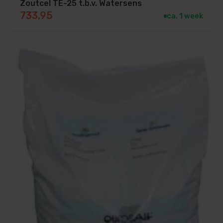
Zoutcel TE-25 t.b.v. Watersens
733,95
ca. 1 week