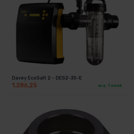
Davey EcoSalt 2 – DES2-35-E
1.286,25
ca. 1 week