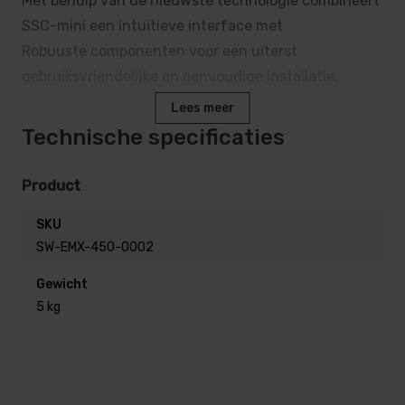
Met behulp van de nieuwste technologie combineert
SSC-mini een intuïtieve interface met
Robuuste componenten voor een uiterst
gebruiksvriendelijke en eenvoudige installatie.
Lees meer
• Eenvoudig te installeren, onderhouden en
Technische specificaties
vervangen
• Maximale werkdruk: 2,5 bar
Product
• Ideaal voor zwembaden met magnesiumzout
SKU
• Betaalbare reserveonderdelen
SW-EMX-450-0002
Gewicht
de cel
5 kg
• Titanium platen voor een maximale chloorproductie
van 20 gram/uur
• Zelfreinigend met ompoling
• Waterstroomsensor