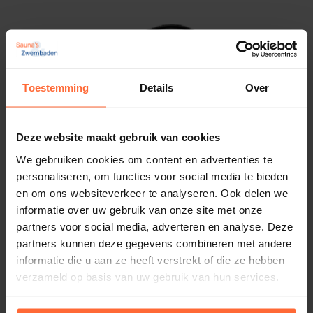
Toestemming
Details
Over
Deze website maakt gebruik van cookies
We gebruiken cookies om content en advertenties te
personaliseren, om functies voor social media te bieden
en om ons websiteverkeer te analyseren. Ook delen we
informatie over uw gebruik van onze site met onze
partners voor social media, adverteren en analyse. Deze
Davey EcoSalt 2 – DES2-35-E
partners kunnen deze gegevens combineren met andere
1.286,25
informatie die u aan ze heeft verstrekt of die ze hebben
ca. 1 week
verzameld op basis van uw gebruik van hun services.