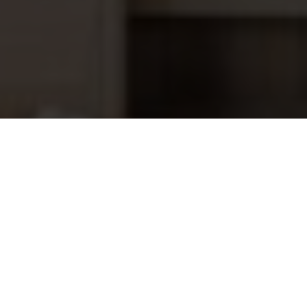
SSC mini zoutelectrolyse systeem
776,95
<90m3