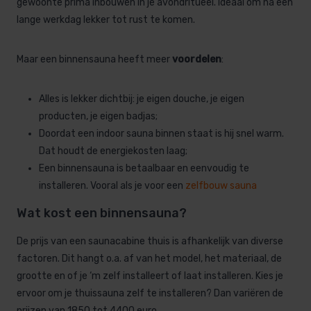
gewoonte prima inbouwen in je avondritueel. Ideaal om na een
lange werkdag lekker tot rust te komen.
Maar een binnensauna heeft meer
voordelen
:
Alles is lekker dichtbij: je eigen douche, je eigen
producten, je eigen badjas;
Doordat een indoor sauna binnen staat is hij snel warm.
Dat houdt de energiekosten laag;
Een binnensauna is betaalbaar en eenvoudig te
installeren. Vooral als je voor een
zelfbouw
sauna
Wat kost een binnensauna?
De prijs van een saunacabine thuis is afhankelijk van diverse
factoren. Dit hangt o.a. af van het model, het materiaal, de
grootte en of je ‘m zelf installeert of laat installeren. Kies je
ervoor om je thuissauna zelf te installeren? Dan variëren de
prijzen van 1850 tot 4400 euro.