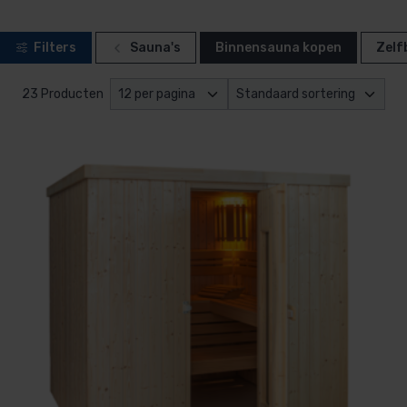
Filters
Sauna's
Binnensauna kopen
Zelf
23 Producten