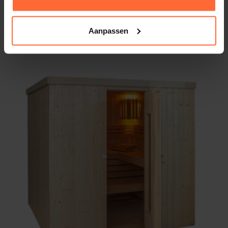
Afmeting buitenmaat: 201 x 201 x 198 cm
3.778,95
ca. 6 weken
Aanpassen