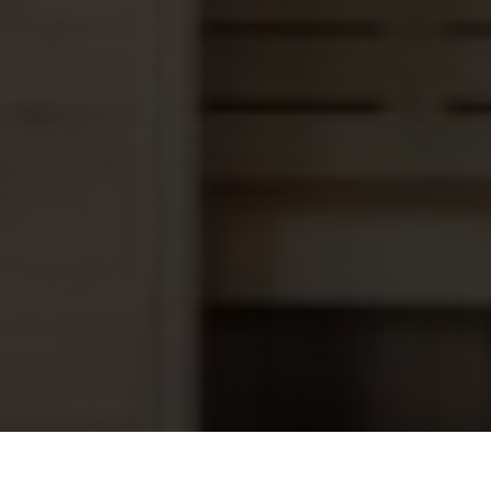
Elementen sauna Classic 10 , hoek,
3.831,45
201 x 174 x 198 cm.