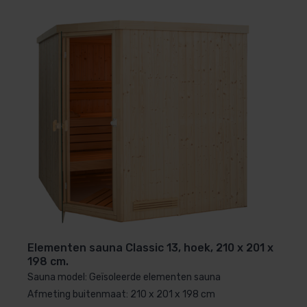
natuurlijk bieden wij maar liefst
5 jaar garantie op
alle houten materialen
.
Laat Je Sauna Monteren door
Professionals
Wil je liever dat wij de montage voor je uitvoeren?
Geen probleem! Vraag gerust een offerte aan, en wij
regelen alles voor je.
Elementen sauna Classic 13, hoek, 210 x 201 x
198 cm.
Sauna model: Geïsoleerde elementen sauna
Afmeting buitenmaat: 210 x 201 x 198 cm