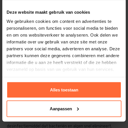
Deze website maakt gebruik van cookies
We gebruiken cookies om content en advertenties te
personaliseren, om functies voor social media te bieden
en om ons websiteverkeer te analyseren. Ook delen we
informatie over uw gebruik van onze site met onze
Vloeibaar zwembad Chloor
partners voor social media, adverteren en analyse. Deze
(Natriumhypochloriet)
partners kunnen deze gegevens combineren met andere
44,95
ca. 4–8 werkdagen
informatie die u aan ze heeft verstrekt of die ze hebben
verzameld op basis van uw gebruik van hun services.
Vloeibaar chloor voor hygiënisch
Alles toestaan
zwembadwater
Het handhaven van schoon en veilig
zwembad
water
,
is
Aanpassen
essentieel voor een prettige zwemervaring.
Vloeibaar chloor,
ook bekend als natriumhypochloriet, is een effectief
desinfectiemiddel dat bacteriën en algen snel elimineert.