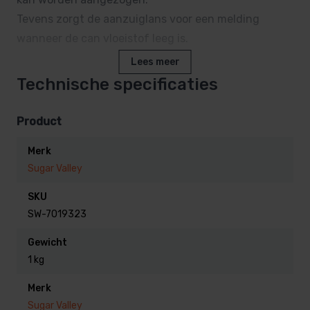
Tevens zorgt de aanzuiglans voor een melding
wanneer de can vloeistof leeg is.
Lees meer
Kan zowel voor vloeibare pH als Chloor gebruikt
Technische specificaties
worden
Product
Merk
Sugar Valley
SKU
SW-7019323
Gewicht
1 kg
Merk
Sugar Valley