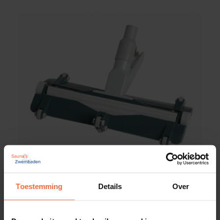
Toestemming
Details
Over
Certkin Certivac bodemzuiger
241,45
Op voorraad