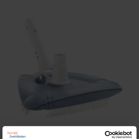
Inbouwzwembaden
Spa’s en whirlpools
Kinderzwembaden
Betaalbare kwaliteit
Deze bodemzuiger is een van de voordeligste
modellen op de markt, maar levert verrassend goede
prestaties. Het eenvoudige ontwerp zorgt ervoor dat
je snel kunt beginnen met schoonmaken en de
bodem van je zwembad in topconditie houdt.
Astral driehoekige bodemreiniger