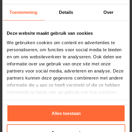
23,05
Voordelen op een rij:
Op voorraad
Toestemming
Details
Over
Lichtgewicht en makkelijk in gebruik
Deze website maakt gebruik van cookies
Geschikt voor alle standaard zwembadstelen
We gebruiken cookies om content en advertenties te
personaliseren, om functies voor social media te bieden
en om ons websiteverkeer te analyseren. Ook delen we
Werkt op je bestaande filterinstallatie
informatie over uw gebruik van onze site met onze
partners voor social media, adverteren en analyse. Deze
Ideaal voor seizoens- of incidenteel gebruik
partners kunnen deze gegevens combineren met andere
informatie die u aan ze heeft verstrekt of die ze hebben
verzameld op basis van uw gebruik van hun services.
Scherp geprijsd
Alles toestaan
Bestel de Bodemzuiger Economic