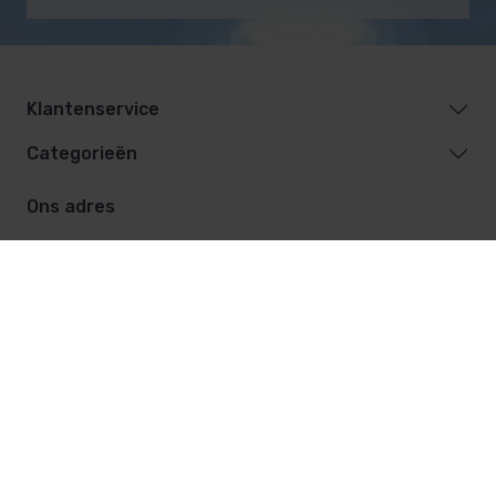
Klantenservice
Categorieën
Ons adres
De Vest 12
5555 XL Valkenswaard
040-20 169 27
info@saunasenzwembaden.nl
Facebook