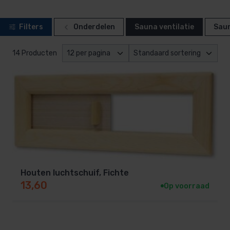
Filters
Onderdelen
Sauna ventilatie
Sau
14 Producten
Houten luchtschuif, Fichte
13,60
Op voorraad