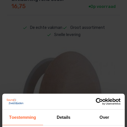
16,75
Op voorraad
De echte vakman
Groot assortiment
Snelle levering
Toestemming
Details
Over