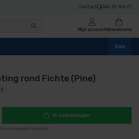
Contact
040-20 169 27
Mijn account
Winkelmand
Sale
ting rond Fichte (Pine)
en
82
n
In winkelwagen
Zo snel mogelijk verzonden