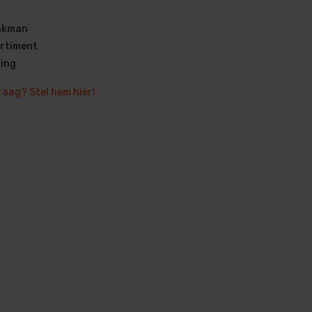
vakman
rtiment
ring
raag? Stel hem hier!
en