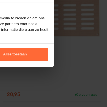
 media te bieden en om ons
ze partners voor social
nformatie die u aan ze heeft
Alles toestaan
Luchtrooster hout lang
20,95
Op voorraad