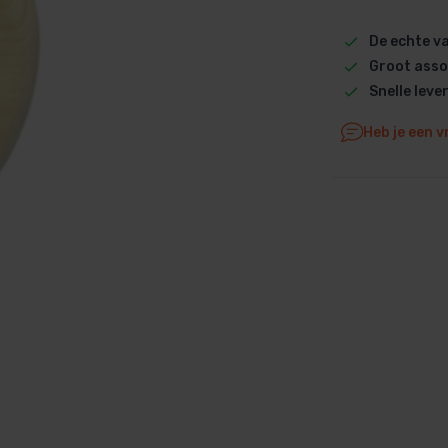
Dolphin M5 Bio onderdelen
De echte 
Dolphin M500 onderdelen
Groot asso
Dolphin M600 onderdelen
Snelle leve
Dolphin M700 onderdelen
Heb je een v
Dolphin Poolstyle E10 onderdel
Dolphin S100 onderdelen
Dolphin S200 onderdelen
Dolphin S300i Bio onderdelen
Dolphin S300i onderdelen
Zenit 10 onderdelen
Zenit 20 onderdelen
Zenit 30 Pro onderdelen
Zenit 60 onderdelen