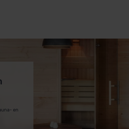
m
sauna- en