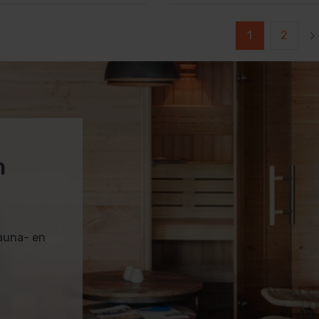
1
2
m
sauna- en