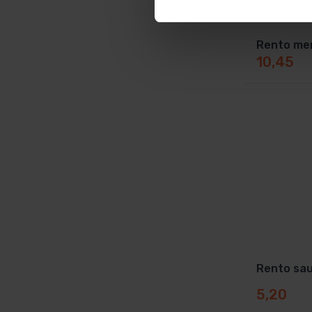
Rento men
10,45
Rento sa
5,20