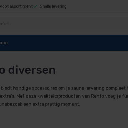
Groot assortiment
Snelle levering
oom
o diversen
stels
 biedt handige accessoires om je sauna-ervaring compleet
ets
xtra’s. Met deze kwaliteitsproducten van Rento voeg je fun
aunabezoek een extra prettig moment.
mmers
uren
pels