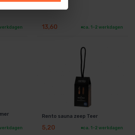
13,60
 werkdagen
ca. 1–2 werkdagen
omer
Rento sauna zeep Teer
5,20
 werkdagen
ca. 1–2 werkdagen