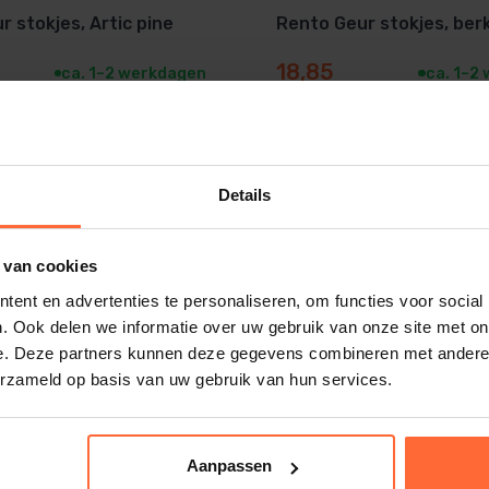
 stokjes, Artic pine
Rento Geur stokjes, be
18,85
ca. 1–2 werkdagen
ca. 1–2
De echte vakman
Groot assorti
Details
 van cookies
ent en advertenties te personaliseren, om functies voor social
. Ook delen we informatie over uw gebruik van onze site met on
e. Deze partners kunnen deze gegevens combineren met andere i
erzameld op basis van uw gebruik van hun services.
Rento Sauna zandloper 
Aanpassen
thermisch hout