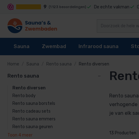
9
De echte vakman
(1.123 beoordelingen)
Sauna
Zwembad
Infrarood sauna
St
Home
Sauna
Rento sauna
Rento diversen
Rent
Rento sauna
Rento sauna
Sauna's
Zwembad reiniging
Infrarood sauna cabines
Stoomgenerator
Rento body
Rento diversen
Sauna kachel
Zwembaden
Techniek
Stoomcabine onderdelen
Rento sauna bor
Rento sauna
Rento body
Sauna besturing
Zwembad bekleding
Infrarood sauna lampen kopen?
Stoomgeuren
Rento sauna borstels
Rento cadeau s
verhogende e
Rento cadeau sets
Rento diversen
je van elk s
Accessoires
Waterbehandeling
Onderdelen
Rento sauna emmers
Rento sauna e
Rento sauna geuren
Onderdelen
Zwembad verwarming
Rento sauna ge
13 Producten
Toon 4 meer
Rento sauna Le