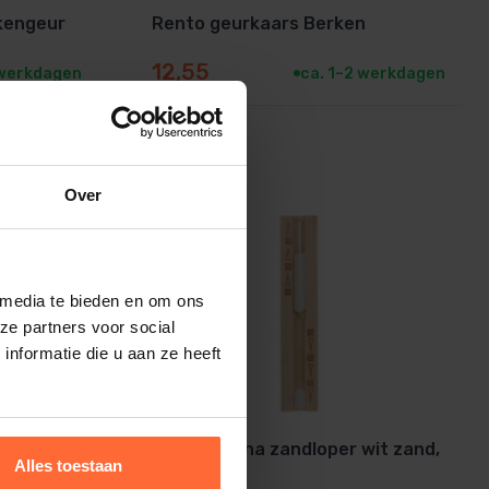
rkengeur
Rento geurkaars Berken
12,55
 werkdagen
ca. 1–2 werkdagen
ment
Snelle levering
Over
 media te bieden en om ons
ze partners voor social
nformatie die u aan ze heeft
wit zand,
Rento Sauna zandloper wit zand,
Alles toestaan
vuren