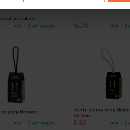
thol kristallen
15,70
ca. 1–2 werkdagen
ca. 1–2
Rento sauna zeep Midz
una zeep Dennen
Berken
5,20
ca. 1–2 werkdagen
ca. 1–2