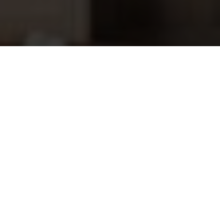
Rento Geur stokjes, Artic pine geur
18,85