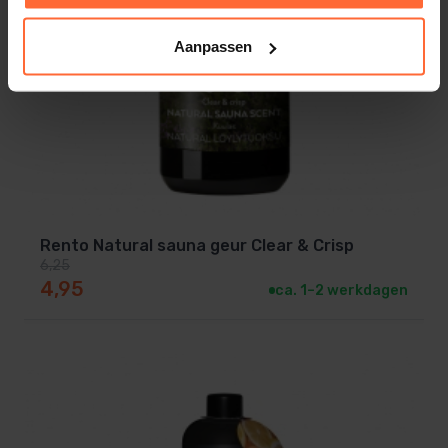
Aanpassen
Rento Natural sauna geur Clear & Crisp
6,25
Oorspronkelijke prijs was: 6,25.
Huidige prijs is: 4,95.
4,95
ca. 1–2 werkdagen