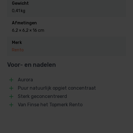
Gewicht
0,41 kg
Bestel hier voordelig de Rento
saunageuren, uit voorraad
Afmetingen
6,2 × 6,2 × 16 cm
leverbaar en snel in huis.
Merk
Rento
Voor- en nadelen
Aurora
Puur natuurlijk opgiet concentraat
Sterk geconcentreerd
Van Finse het Topmerk Rento