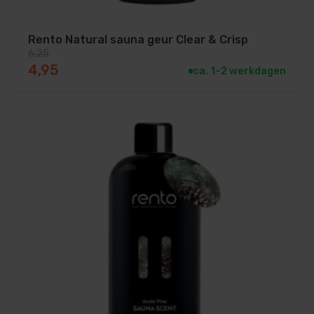
Rento Natural sauna geur Clear & Crisp
6,25
Oorspronkelijke prijs was: 6,25.
Huidige prijs is: 4,95.
4,95
ca. 1–2 werkdagen