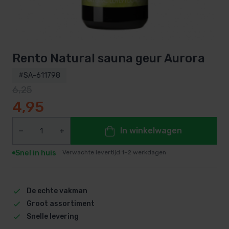
Rento Natural sauna geur Aurora
#SA-611798
6,25
Oorspronkelijke prijs was: 6,25.
Huidige prijs is: 4,95.
4,95
In winkelwagen
Snel in huis
Verwachte levertijd 1–2 werkdagen
De echte vakman
Groot assortiment
Snelle levering