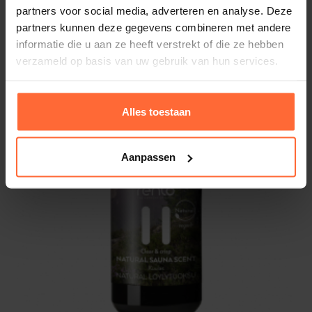
partners voor social media, adverteren en analyse. Deze
partners kunnen deze gegevens combineren met andere
Menthol kristallen
12,55
informatie die u aan ze heeft verstrekt of die ze hebben
Op voorraad
verzameld op basis van uw gebruik van hun services.
Aanbieding
Alles toestaan
Aanpassen