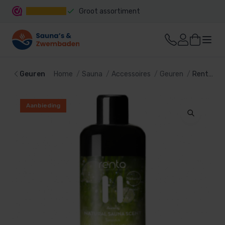
Groot assortiment
Snelle levering
Geuren
Home
Sauna
Accessoires
Geuren
Rento Natural sauna geur Aurora
Aanbieding