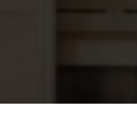
Sauna Honing Crème IJs fris
13,60