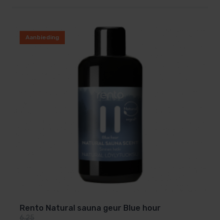
Aanbieding
Rento Natural sauna geur Blue hour
6,25