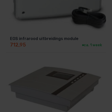
EOS infrarood uitbreidings module
712,95
ca. 1 week