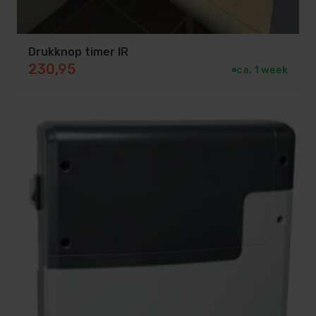
Drukknop timer IR
230,95
ca. 1 week