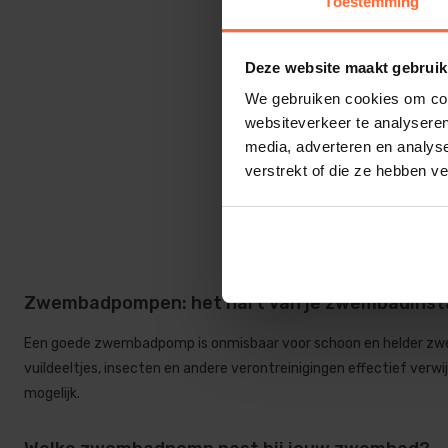
Toestemming
Deze website maakt gebruik
DAB Euro
679,00
We gebruiken cookies om cont
websiteverkeer te analyseren
media, adverteren en analys
verstrekt of die ze hebben v
Zwembadpompen: het hart van je zwembadinsta
Een goede zwembadpomp is onmisbaar voor schoon en helder zwem
vuildeeltjes, insecten en andere verontreinigingen effectief v
mogelijk.