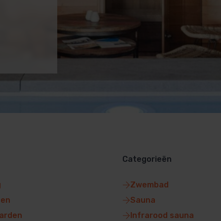
Categorieën
g
Zwembad
gen
Sauna
arden
Infrarood sauna