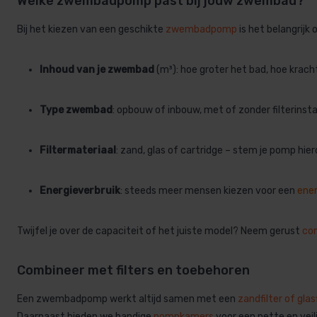
Welke zwembadpomp past bij jouw zwembad?
Bij het kiezen van een geschikte
zwembadpomp
is het belangrijk
Inhoud van je zwembad
(m³): hoe groter het bad, hoe krach
Type zwembad
: opbouw of inbouw, met of zonder filterinstal
Filtermateriaal
: zand, glas of cartridge – stem je pomp hier
Energieverbruik
: steeds meer mensen kiezen voor een
ener
Twijfel je over de capaciteit of het juiste model? Neem gerust
co
Combineer met filters en toebehoren
Een zwembadpomp werkt altijd samen met een
zandfilter of glasf
Daarnaast bieden we handige
pompkamers
voor een nette en veili