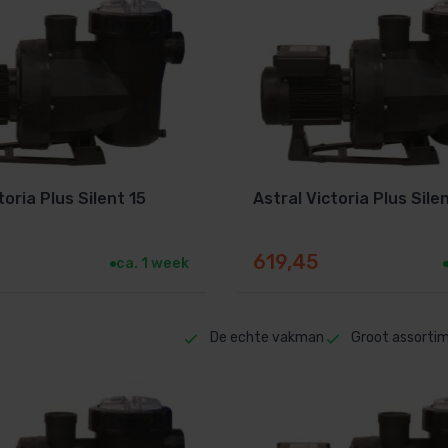
toria Plus Silent 15
Astral Victoria Plus Sile
619,45
ca. 1 week
De echte vakman
Groot assorti