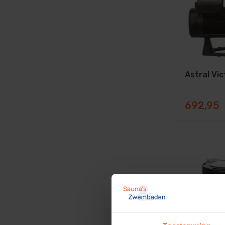
Astral Vic
692,95