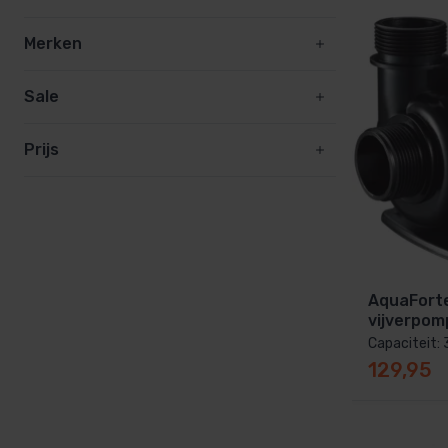
Sauna techniek
Zwembadpomp en filter
Filterzand zwe
Merken
Rento sauna
Inbouwdelen
Zwembad afdekking
Sale
Zwembadtechniek
Prijs
PVC zwembad
AquaForte
vijverpom
Capaciteit: 
129,95