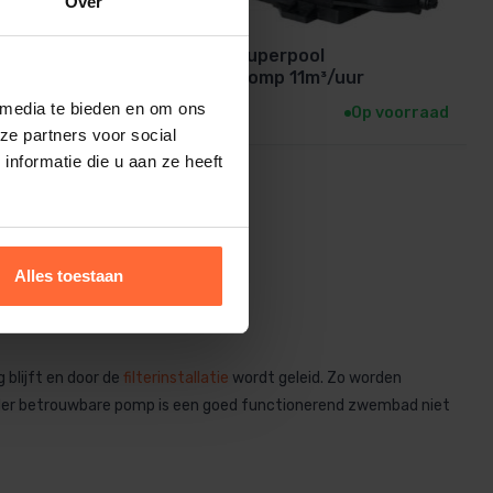
Over
Hayward Superpool
zwembadpomp 11m³/uur
418,95
 media te bieden en om ons
p voorraad
Op voorraad
ze partners voor social
nformatie die u aan ze heeft
Alles toestaan
blijft en door de
filterinstallatie
wordt geleid. Zo worden
onder betrouwbare pomp is een goed functionerend zwembad niet