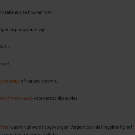
 om rekening te houden met:
tiger de pomp moet zijn.
latie.
op af.
giezuinige
of variabele pomp.
ntact met ons op
voor persoonlijk advies.
ilter
, waarin vuil wordt opgevangen. Vergeet ook niet regelmatig het
ge opstelling van je installatie.