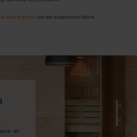
 en klare
filtersets
voor een zorgeloze installatie.
m
sauna- en