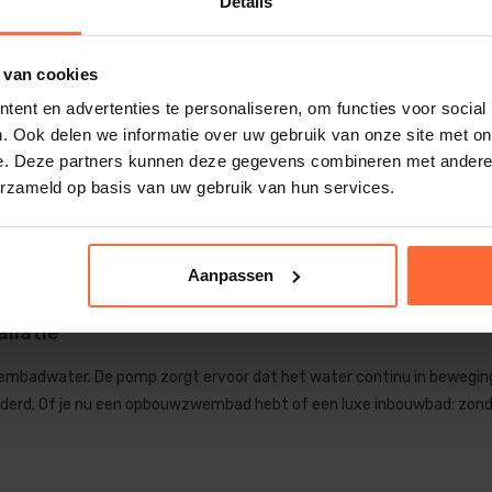
Details
Hayward Powerline
 van cookies
zwembadpomp 11m³
swim 75 T
282,45
ent en advertenties te personaliseren, om functies voor social
Op voorraad
O
. Ook delen we informatie over uw gebruik van onze site met on
e. Deze partners kunnen deze gegevens combineren met andere i
erzameld op basis van uw gebruik van hun services.
1
2
…
5
Aanpassen
llatie
badwater. De pomp zorgt ervoor dat het water continu in beweging 
erwijderd. Of je nu een opbouwzwembad hebt of een luxe inbouwbad: z