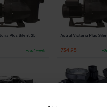
toria Plus Silent 25
Astral Victoria Plus Sile
734,95
ca. 1 week
O