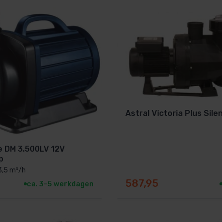
mbad
Astral Victoria Plus Silen
 DM 3.500LV 12V
p
3,5 m³/h
587,95
ca. 3–5 werkdagen