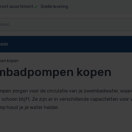
root assortiment
Snelle levering
oom
en kopen
mbadpompen kopen
 en filter
mbad
bad
en zorgen voor de circulatie van je zwembadwater, waardo
n kopen
 schoon blijft. Ze zijn er in verschillende capaciteiten vo
e zwembadpomp
 houd je je water helder.
 onderdelen