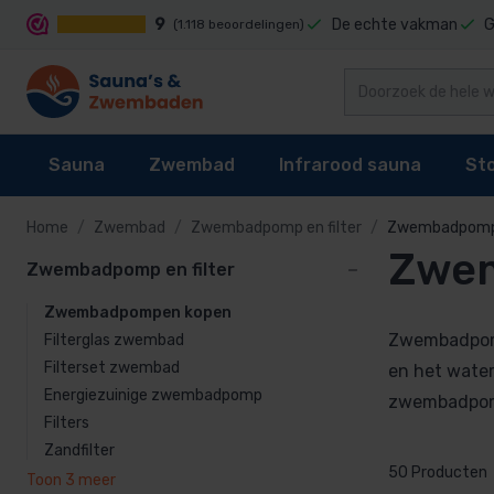
9
De echte vakman
G
(1.118 beoordelingen)
Sauna
Zwembad
Infrarood sauna
St
Home
Zwembad
Zwembadpomp en filter
Zwembadpomp
Zwe
Zwembadpomp en filter
Zwembadpomp
Sauna's
Zwembad reiniging
Infrarood sauna cabines
Stoomgenerator
Filterglas zwe
Zwembadpompen kopen
Sauna kachel
Zwembaden
Techniek
Stoomcabine onderdelen
Filterset zwem
Zwembadpomp
Filterglas zwembad
Sauna besturing
Zwembad bekleding
Infrarood sauna lampen kopen?
Stoomgeuren
Filterset zwembad
Zwembadpompe
en het water
Energiezuinige zwembadpomp
Energiezuinig
zwembadpomp
Accessoires
Waterbehandeling
Onderdelen
Filters
Filters
Zandfilter
Onderdelen
Zwembad verwarming
Zandfilter
50 Producten
Toon 3 meer
Filterkleppen &