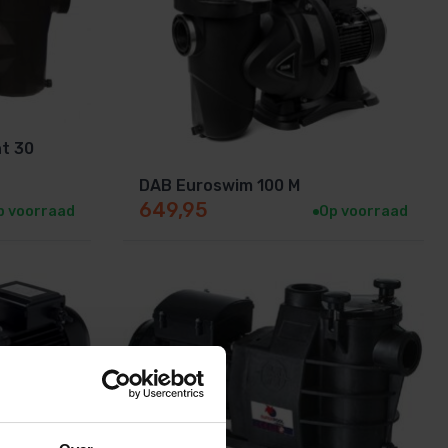
nt 30
DAB Euroswim 100 M
649,95
p voorraad
Op voorraad