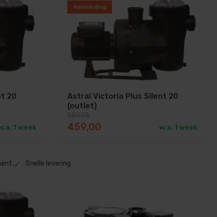
Aanbieding
nt 20
Astral Victoria Plus Silent 20
(outlet)
589,95
Oorspronkelijke prijs was: 589,95.
Huidige prijs is: 459,00.
459,00
ca. 1 week
ca. 1 week
ment
Snelle levering