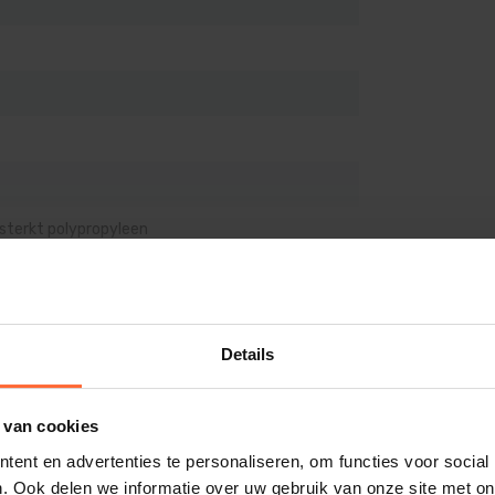
jn:
ons assortiment.
re stabiliteit en absorptie van de axiale
de waterstroming in de behuizing.
edschap nodig om het voorfilter te openen.
sterkt polypropyleen
raad zonder pompkoppelingen.
Details
isolerende motorbeveiliging
neer de pomp geblokkeerd is (bijv. door
 van cookies
ent en advertenties te personaliseren, om functies voor social
. Ook delen we informatie over uw gebruik van onze site met on