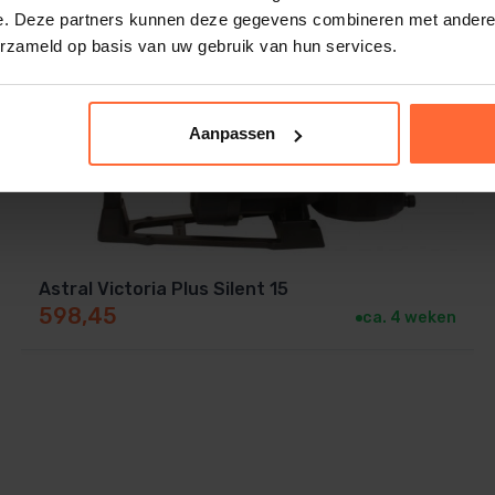
e. Deze partners kunnen deze gegevens combineren met andere i
Plus Silent zwembadpomp.
109
erzameld op basis van uw gebruik van hun services.
Aanpassen
Astral Victoria Plus Silent 15
598,45
ca. 4 weken