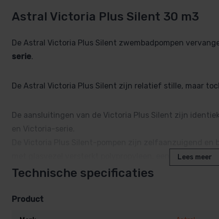
Astral Victoria Plus Silent 30 m3
De Astral Victoria Plus Silent zwembadpompen vervang
serie
.
De Astral Victoria Plus Silent zijn relatief stille, maa
De aansluitingen van de Victoria Plus Silent zijn identi
en Victoria-serie.
De Victoria Plus Silent-pompen zijn zelfaanzuigend en
met glasvezel versterkt polypropyleen, een groot voorfilte
Lees meer
prestatieverhouding.
Technische specificaties
Zuig- en perszijde 2″ binnendraad van de Victoria Plus
Beschermingsklasse IP55 Kan worden gebruikt tot een z
Product