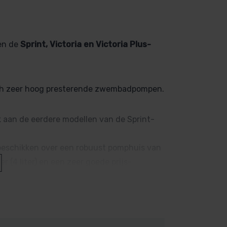
en de
Sprint, Victoria en Victoria Plus-
r toch zeer hoog presterende zwembadpompen.
ek aan de eerdere modellen van de Sprint-
 beschikken over een robuust pomphuis van
r (4 liter) en een zeer goede prijs-
 pompen.
outgehalte in het water van 0,5%.