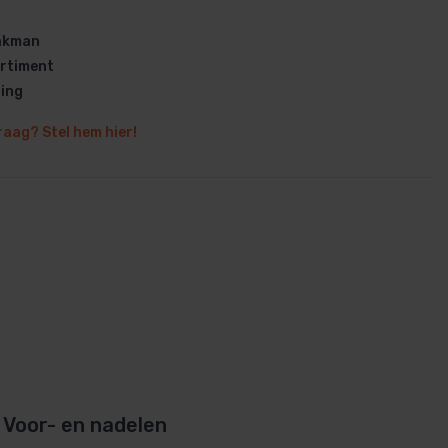
vakman
rtiment
ring
raag? Stel hem hier!
en
Voor- en nadelen