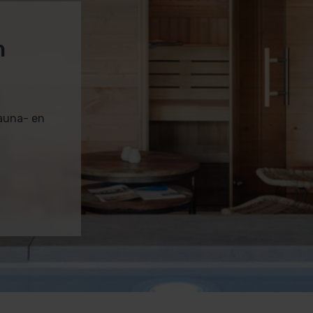
m
sauna- en