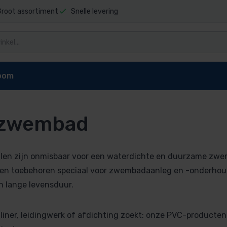
Groot assortiment
Snelle levering
oom
 zwembad
d
en
en zijn onmisbaar voor een waterdichte en duurzame zwemb
n
 en toebehoren speciaal voor zwembadaanleg en -onderhoud
n en appendages
 en lange levensduur.
bad
 liner, leidingwerk of afdichting zoekt: onze PVC-producte