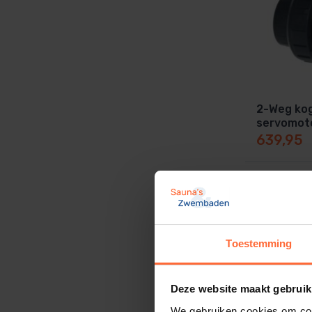
2-Weg ko
servomot
639,95
Toestemming
Deze website maakt gebruik
We gebruiken cookies om cont