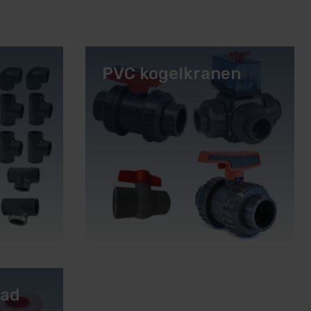
PVC kogelkranen
bad