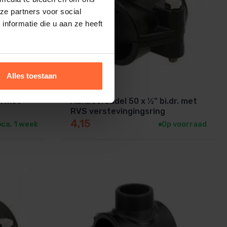
ze partners voor social
nformatie die u aan ze heeft
Alles toestaan
m met
Aanboorzadel 50 x ½” bi.dr. met
RVS verstevingingsring
4,15
ca. 1 week
Op voorraad