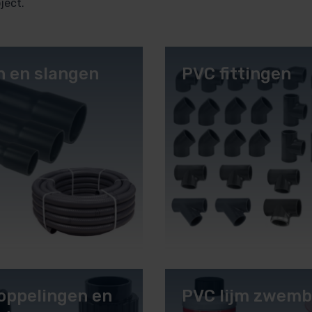
ject.
n en slangen
PVC fittingen
oppelingen en
PVC lijm zwem