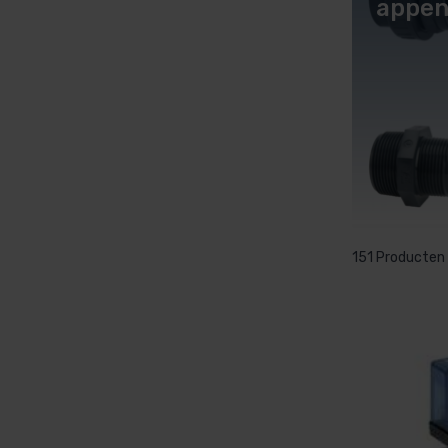
appen
151 Producten