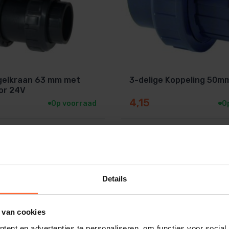
gelkraan 63 mm met
3-delige Koppeling 50m
or 24V
4,15
Op voorraad
O
De echte vakman
Groot assorti
Details
 van cookies
ent en advertenties te personaliseren, om functies voor social