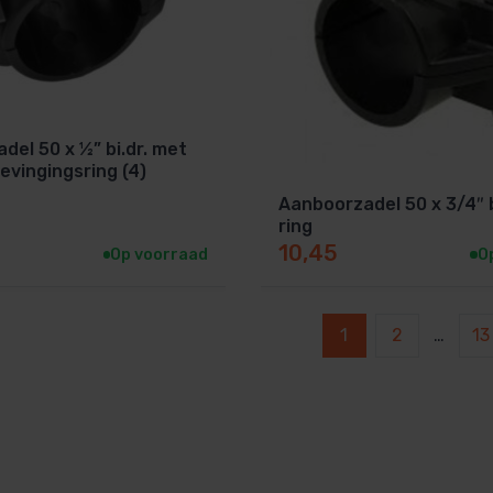
del 50 x ½” bi.dr. met
evingingsring (4)
Aanboorzadel 50 x 3/4″ b
ring
10,45
Op voorraad
O
1
2
…
13