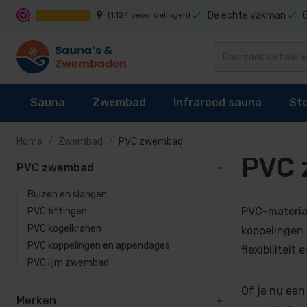
9
De echte vakman
(1.124 beoordelingen)
Sauna
Zwembad
Infrarood sauna
St
Home
Zwembad
PVC zwembad
PVC
PVC zwembad
PVC zwemba
Sauna's
Zwembad reiniging
Infrarood sauna cabines
Stoomgenerator
Buizen en slang
Buizen en slangen
Sauna kachel
Zwembaden
Techniek
Stoomcabine onderdelen
PVC fittingen
PVC-material
PVC fittingen
Sauna besturing
Zwembad bekleding
Infrarood sauna lampen kopen?
Stoomgeuren
PVC kogelkranen
PVC kogelkrane
koppelingen
PVC koppelingen en appendages
PVC koppelinge
flexibiliteit
Accessoires
Waterbehandeling
Onderdelen
PVC lijm zwembad
PVC lijm zwem
Onderdelen
Zwembad verwarming
Of je nu een
Merken