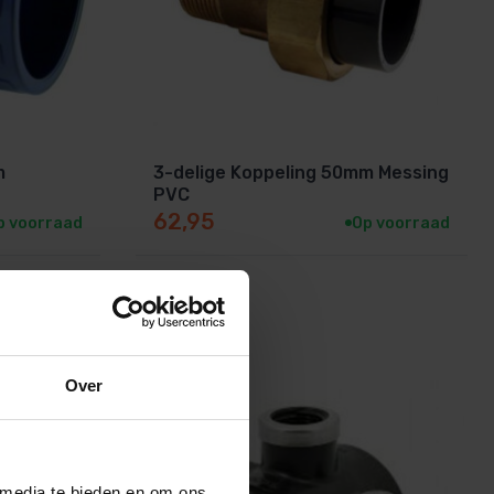
m
3-delige Koppeling 50mm Messing
PVC
62,95
p voorraad
Op voorraad
ment
Snelle levering
Over
 media te bieden en om ons