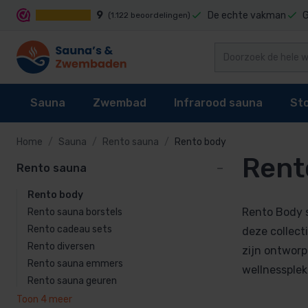
9
De echte vakman
G
(1.122 beoordelingen)
Sauna
Zwembad
Infrarood sauna
St
Home
Sauna
Rento sauna
Rento body
Rent
Rento sauna
Rento sauna
Sauna's
Zwembad reiniging
Infrarood sauna cabines
Stoomgenerator
Rento body
Rento body
Sauna kachel
Zwembaden
Techniek
Stoomcabine onderdelen
Rento sauna bor
Rento Body s
Rento sauna borstels
Sauna besturing
Zwembad bekleding
Infrarood sauna lampen kopen?
Stoomgeuren
Rento cadeau sets
Rento cadeau s
deze collect
Rento diversen
Rento diversen
zijn ontworp
Accessoires
Waterbehandeling
Onderdelen
Rento sauna emmers
Rento sauna e
wellnessplek
Rento sauna geuren
Onderdelen
Zwembad verwarming
Rento sauna ge
Toon 4 meer
Rento sauna Le