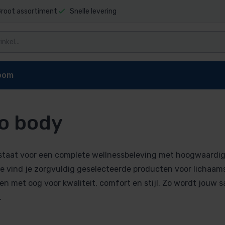
root assortiment
Snelle levering
oom
o body
stels
taat voor een complete wellnessbeleving met hoogwaardige
ets
ie vind je zorgvuldig geselecteerde producten voor lichaa
en met oog voor kwaliteit, comfort en stijl. Zo wordt jouw s
mmers
.
uren
pels