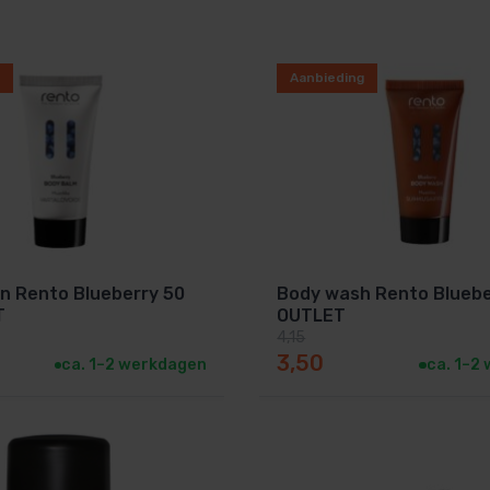
eters
Aanbieding
on Rento Blueberry 50
Body wash Rento Bluebe
T
OUTLET
4,15
: 4,50.
Oorspronkelijke prijs was: 4,15.
Huidige prijs is: 3,50.
3,50
ca. 1–2 werkdagen
ca. 1–2