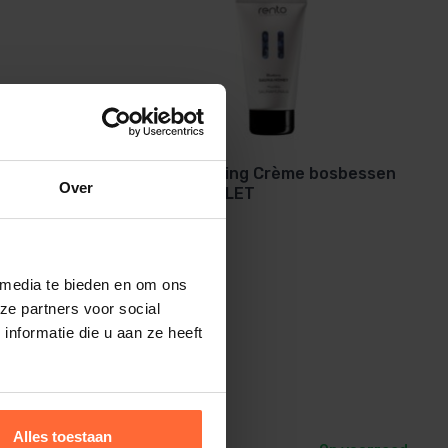
Sauna Honing Crème bosbessen
Over
150 ml OUTLET
y
 media te bieden en om ons
ze partners voor social
nformatie die u aan ze heeft
10,45
Oorspronkelijke prijs was: 10,45.
Huidige prijs is: 7,50.
Alles toestaan