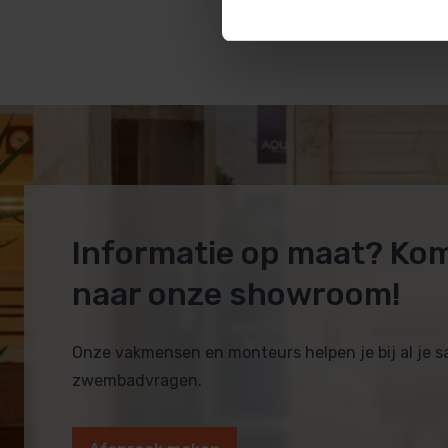
8,35
Informatie op maat? Ko
naar onze showroom!
Onze vakmensen en monteurs helpen je bij al je 
zwembadvragen.