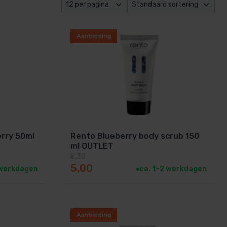
Aanbieding
rry 50ml
Rento Blueberry body scrub 150
ml OUTLET
8,30
Oorspronkelijke prijs was: 8,30.
Huidige prijs is: 5,00.
5,00
 werkdagen
ca. 1–2 werkdagen
Aanbieding