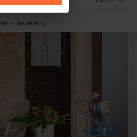
7,50
 werkdagen
Op voorraad
ment
Snelle levering