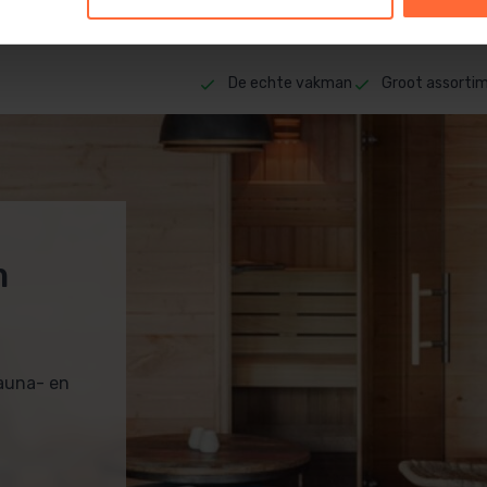
20,95
ca. 1–2 werkdagen
ca. 1–2
De echte vakman
Groot assorti
m
sauna- en