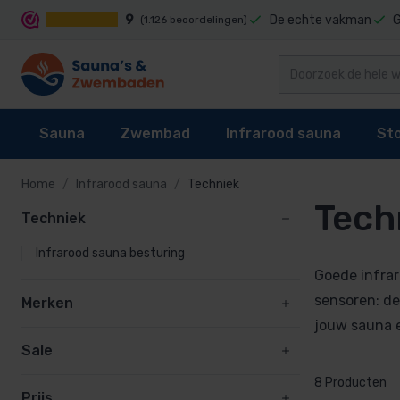
9
De echte vakman
G
(1.126 beoordelingen)
Sauna
Zwembad
Infrarood sauna
St
Home
Infrarood sauna
Techniek
Tech
Techniek
Techniek
Sauna's
Zwembad reiniging
Infrarood sauna cabines
Stoomgenerator
Infrarood sauna
Infrarood sauna besturing
Sauna kachel
Zwembaden
Techniek
Stoomcabine onderdelen
Goede infrar
Sauna besturing
Zwembad bekleding
Infrarood sauna lampen kopen?
Stoomgeuren
sensoren: de
Merken
jouw sauna e
Accessoires
Waterbehandeling
Onderdelen
Sale
Onderdelen
Zwembad verwarming
8 Producten
Prijs