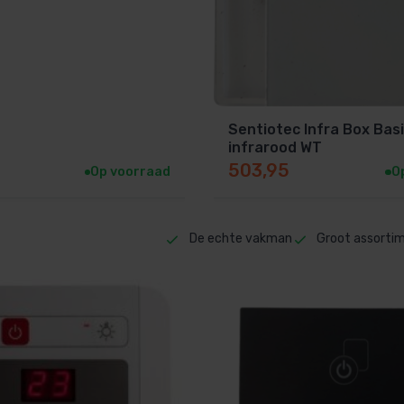
Sentiotec Infra Box Bas
infrarood WT
503,95
Op voorraad
O
De echte vakman
Groot assorti