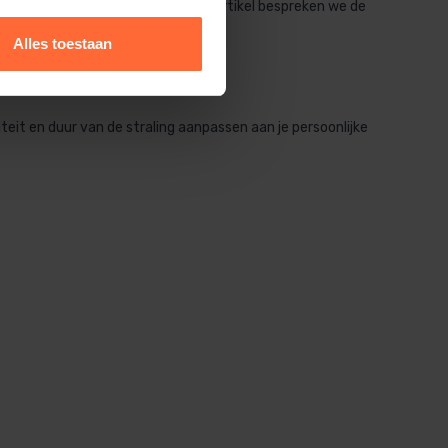
 van de infrarood stralers. In dit artikel bespreken we de
sturingsopties.
Alles toestaan
iteit en duur van de straling aanpassen aan je persoonlijke