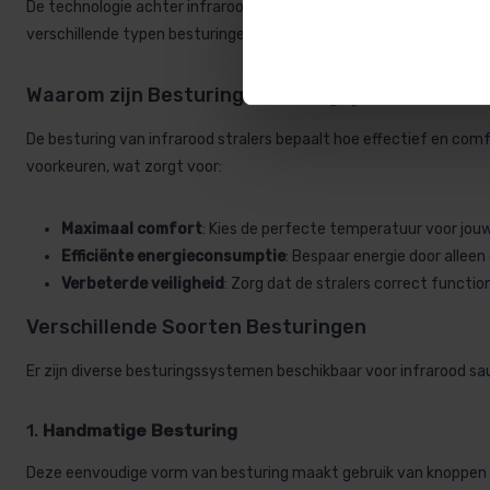
De technologie achter infrarood sauna’s gaat verder dan alleen stra
verschillende typen besturingen, hun voordelen en waar je op moe
Waarom zijn Besturingen Belangrijk?
De besturing van infrarood stralers bepaalt hoe effectief en comfor
voorkeuren, wat zorgt voor:
Maximaal comfort
: Kies de perfecte temperatuur voor jou
Efficiënte energieconsumptie
: Bespaar energie door alleen
Verbeterde veiligheid
: Zorg dat de stralers correct functi
Verschillende Soorten Besturingen
Er zijn diverse besturingssystemen beschikbaar voor infrarood s
1.
Handmatige Besturing
Deze eenvoudige vorm van besturing maakt gebruik van knoppen o