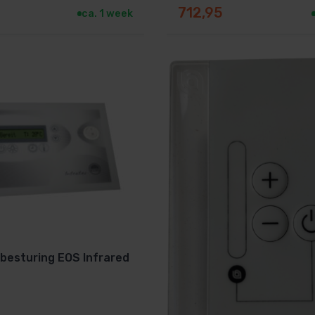
712,95
ca. 1 week
 besturing EOS Infrared