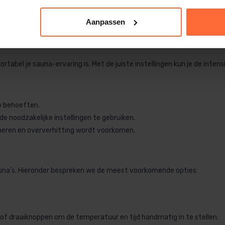
lers. Een cruciaal onderdeel voor een optimale ervaring is de besturing
t letten bij het kiezen van een infrarood sauna met geavanceerde be
Aanpassen
tabel je sauna-ervaring is. Met de juiste instellingen kun je de intens
w behoeften.
 de noodzakelijke instellingen te gebruiken.
oneren en oververhitting wordt voorkomen.
auna’s. Hieronder bespreken we de meest voorkomende opties:
f draaiknoppen om de temperatuur en tijd handmatig in te stellen.