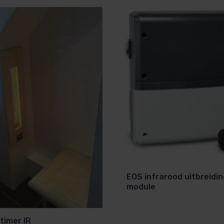
EOS infrarood uitbreidi
module
timer IR