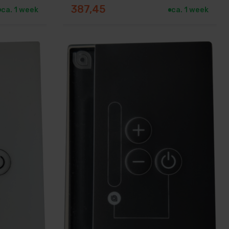
387,45
ca. 1 week
ca. 1 week