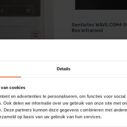
Sentiotec WAVE.COM4 S
Box infrarood
Details
 IS1
313,95
Op voorraad
O
 van cookies
ent en advertenties te personaliseren, om functies voor social
. Ook delen we informatie over uw gebruik van onze site met on
e. Deze partners kunnen deze gegevens combineren met andere i
ve Controle voor Optimaal Genot
erzameld op basis van uw gebruik van hun services.