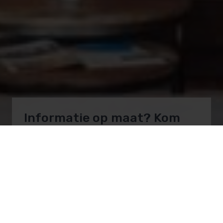
Informatie op maat? Kom
naar onze showroom!
Onze vakmensen en monteurs helpen je bij al
je sauna- en zwembadvragen.
Afspraak maken