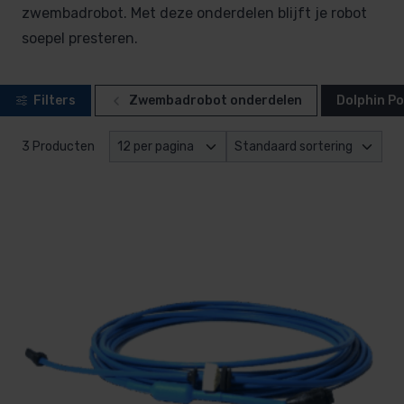
zwembadrobot. Met deze onderdelen blijft je robot
soepel presteren.
Filters
Zwembadrobot onderdelen
Dolphin Po
3 Producten