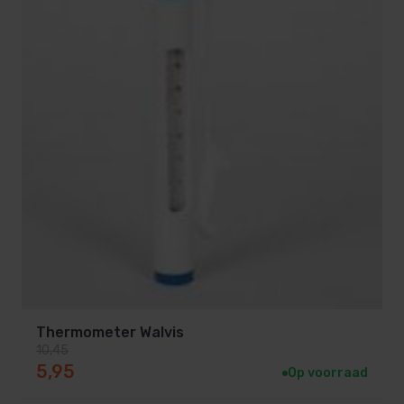
Thermometer Walvis
10,45
Oorspronkelijke prijs was: 10,45.
Huidige prijs is: 5,95.
5,95
Op voorraad