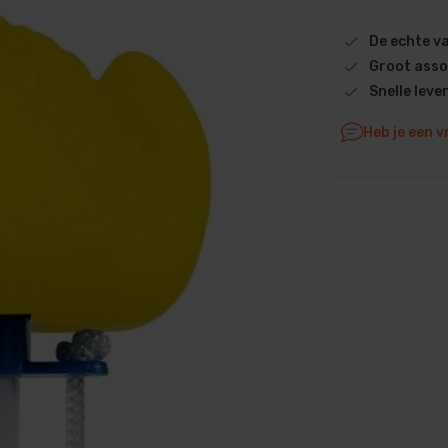
Dolphin M5 Bio onderdelen
De echte 
Dolphin M500 onderdelen
Groot asso
Dolphin M600 onderdelen
Snelle leve
Dolphin M700 onderdelen
Heb je een v
Dolphin Poolstyle E10 onderdel
Dolphin S100 onderdelen
Dolphin S200 onderdelen
Dolphin S300i Bio onderdelen
Dolphin S300i onderdelen
Zenit 10 onderdelen
Zenit 20 onderdelen
Zenit 30 Pro onderdelen
Zenit 60 onderdelen