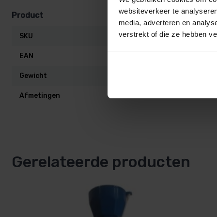
websiteverkeer te analyseren
Product
media, adverteren en analys
verstrekt of die ze hebben v
SKU
SW-0181033
EAN
4019305548
Gewicht
0,1 kg
Afmetingen
18 × 8 × 5 cm
Gerelateerde producten