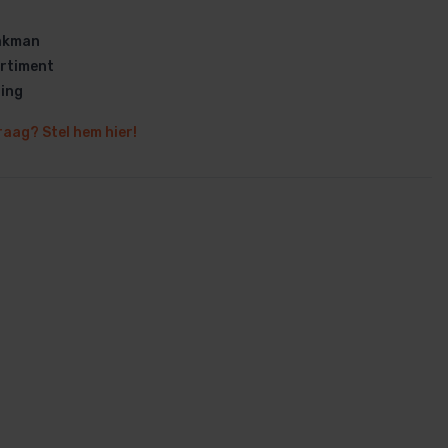
vakman
rtiment
ring
raag? Stel hem hier!
en