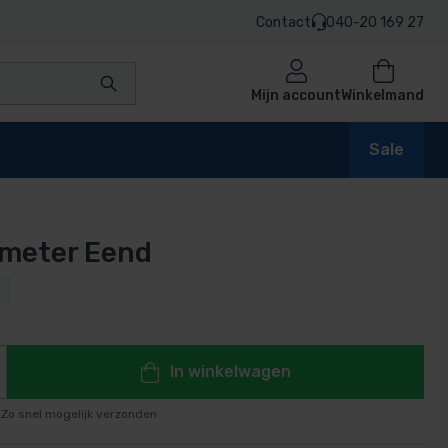
Contact
040-20 169 27
Mijn account
Winkelmand
Sale
meter Eend
en
n
In winkelwagen
Zo snel mogelijk verzonden