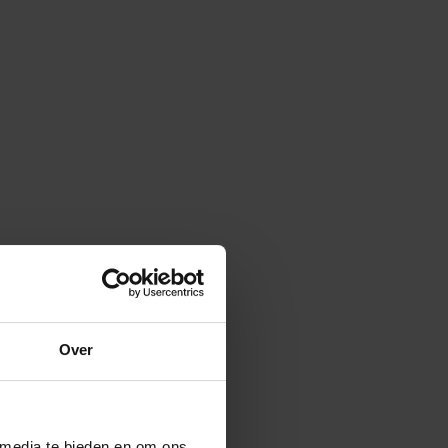
Over
 media te bieden en om ons