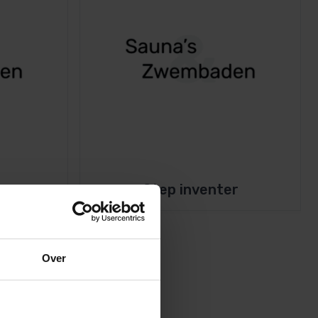
en
Step inventer
Over