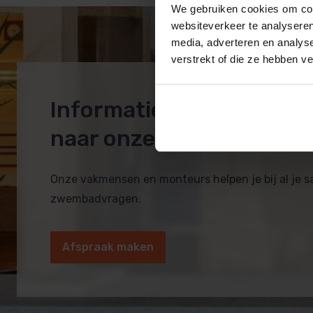
We gebruiken cookies om cont
websiteverkeer te analyseren
media, adverteren en analys
verstrekt of die ze hebben v
Informatie op maat? Ko
naar onze showroom!
Onze vakmensen en monteurs helpen je bij al je 
zwembadvragen.
Afspraak maken