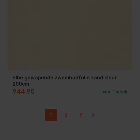
Elbe gewapende zwembadfolie zand kleur
200cm
944,95
ca. 1 week
1
2
3