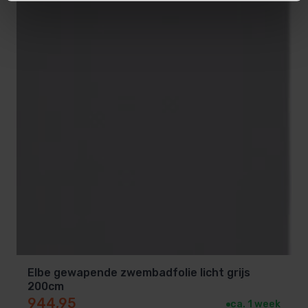
Elbe gewapende zwembadfolie licht grijs
200cm
944,95
ca. 1 week