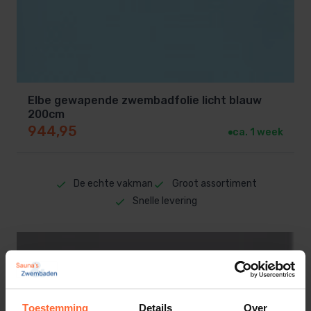
Elbe gewapende zwembadfolie licht blauw
200cm
944,95
ca. 1 week
De echte vakman
Groot assortiment
Snelle levering
Toestemming
Details
Over