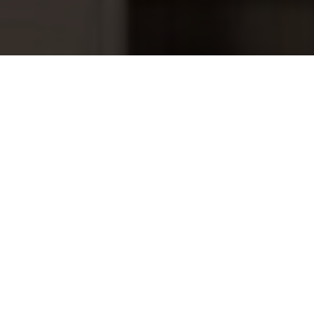
Elbe gewapende zwembadfolie licht
944,95
grijs 200cm