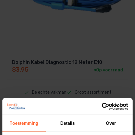
Dolphin Kabel Diagnostic 12 Meter E10
83,95
Op voorraad
De echte vakman
Groot assortiment
Snelle levering
Toestemming
Details
Over