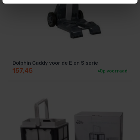
Dolphin Caddy voor de E en S serie
157,45
Op voorraad