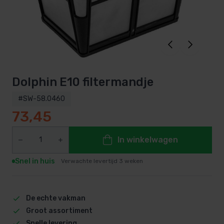
Dolphin E10 filtermandje
#SW-58.0460
73,45
In winkelwagen
Snel in huis
Verwachte levertijd 3 weken
De echte vakman
Groot assortiment
Snelle levering