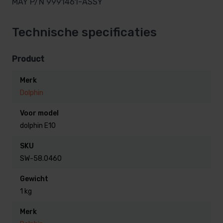
MAY P/N 9991461-ASSY
Technische specificaties
Product
Merk
Dolphin
Voor model
dolphin E10
SKU
SW-58.0460
Gewicht
1 kg
Merk