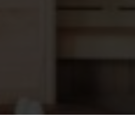
Dolphin E10 filtermandje
73,45