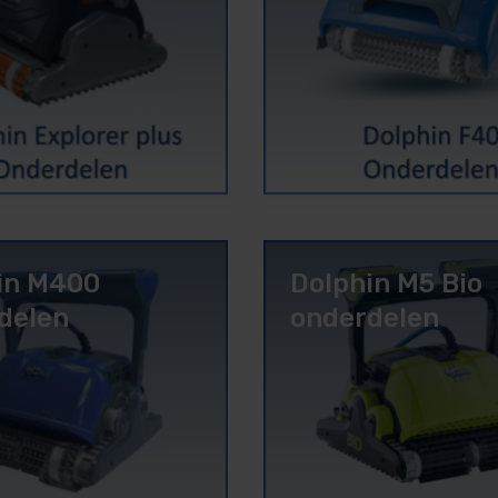
in M400
Dolphin M5 Bio
delen
onderdelen