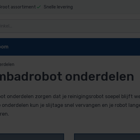
Groot assortiment
Snelle levering
oom
erdelen
badrobot onderdelen
niging
Zwembad stofzuigers
Zwembadrobot onderdel
Elektrische stofzuiger
Dolphin E10 onderdelen
reiniger
Dolphin E20 onderdelen
 onderdelen zorgen dat je reinigingsrobot soepel blijft werk
Dolphin Explorer onderdelen
e onderdelen kun je slijtage snel vervangen en je robot lange
g zwembad
Dolphin Explorer Plus onderdele
ren.
ls
Dolphin F40 onderdelen
 zwembad
Dolphin M200 onderdelen
Dolphin M400 onderdelen