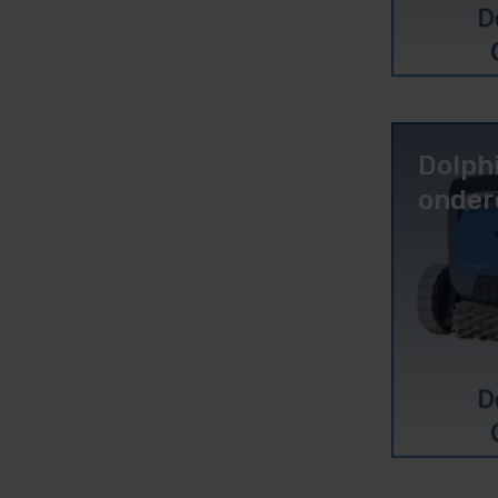
Dolph
onder