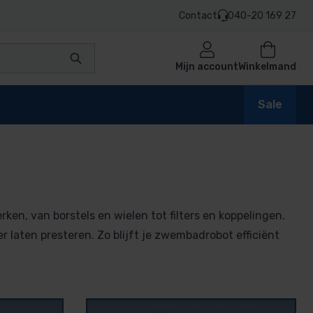
Contact
040-20 169 27
Mijn account
Winkelmand
Sale
en
en, van borstels en wielen tot filters en koppelingen.
r laten presteren. Zo blijft je zwembadrobot efficiënt
n