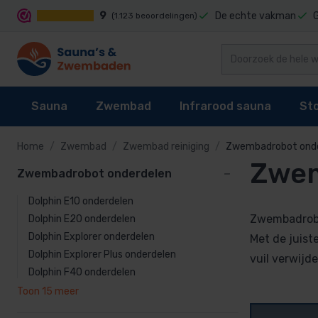
9
De echte vakman
(1.123 beoordelingen)
Sauna
Zwembad
Infrarood sauna
St
Home
Zwembad
Zwembad reiniging
Zwembadrobot ond
Zwem
Zwembadrobot onderdelen
Zwembad rei
Sauna's
Zwembad reiniging
Infrarood sauna cabines
Stoomgenerator
Zwembad robot
Dolphin E10 onderdelen
Sauna kachel
Zwembaden
Techniek
Stoomcabine onderdelen
Zwembad bodem
Zwembadrobot
Dolphin E20 onderdelen
Sauna besturing
Zwembad bekleding
Infrarood sauna lampen kopen?
Stoomgeuren
Dolphin Explorer onderdelen
Reinigingsslang
Met de juist
Dolphin Explorer Plus onderdelen
Telescoopstan
vuil verwijde
Accessoires
Waterbehandeling
Onderdelen
Dolphin F40 onderdelen
Zwembadborste
Toon 15 meer
Onderdelen
Zwembad verwarming
Schepnet voor