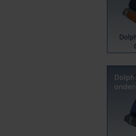
Dolph
onder