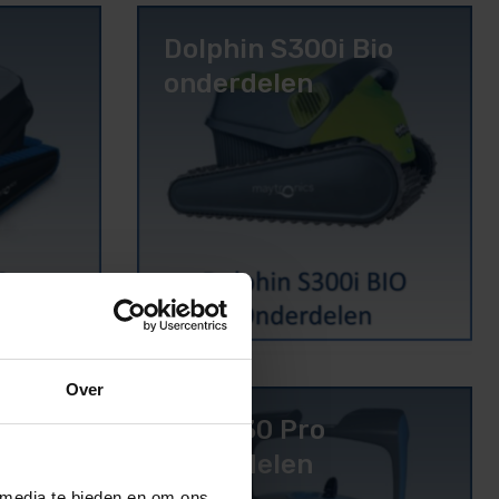
Dolphin S300i Bio
onderdelen
Over
delen
Zenit 30 Pro
onderdelen
 media te bieden en om ons