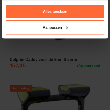
Alles toestaan
Aanpassen
Dolphin Caddy voor de E en S serie
157,45
Op voorraad
Aanbieding