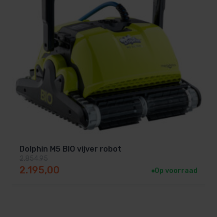
Dolphin M5 BIO vijver robot
2.854,95
Oorspronkelijke prijs was: 2.854,95.
Huidige prijs is: 2.195,00.
2.195,00
Op voorraad