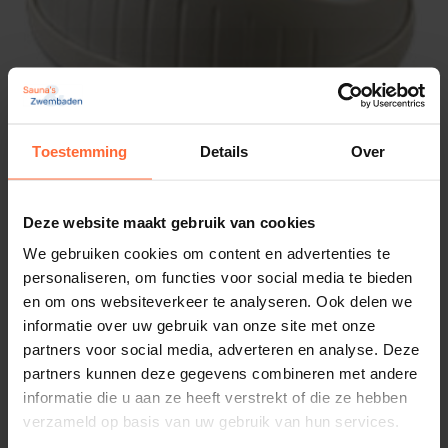
Toestemming
Details
Over
Bodemzuiger Whaly
388,45
Oorspronkelijke prijs was: 388,45.
Huidige prijs is: 329,00.
329,00
Op voorraad
Deze website maakt gebruik van cookies
We gebruiken cookies om content en advertenties te
personaliseren, om functies voor social media te bieden
en om ons websiteverkeer te analyseren. Ook delen we
informatie over uw gebruik van onze site met onze
partners voor social media, adverteren en analyse. Deze
partners kunnen deze gegevens combineren met andere
informatie die u aan ze heeft verstrekt of die ze hebben
verzameld op basis van uw gebruik van hun services.