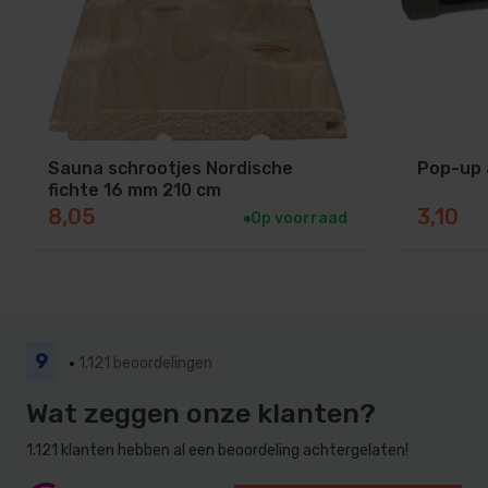
Sauna schrootjes Nordische
Pop-up 
fichte 16 mm 210 cm
8,05
3,10
Op voorraad
9
1.121 beoordelingen
Wat zeggen onze klanten?
1.121 klanten hebben al een beoordeling achtergelaten!