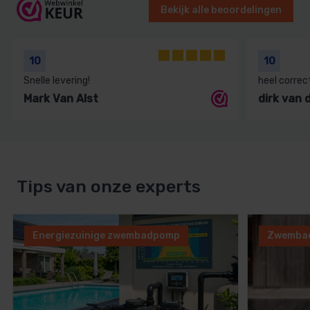
Bekijk alle beoordelingen
10
10
Snelle levering!
heel correc
Mark Van Alst
dirk van
Tips van onze experts
Energiezuinige zwembadpomp
Zwembad