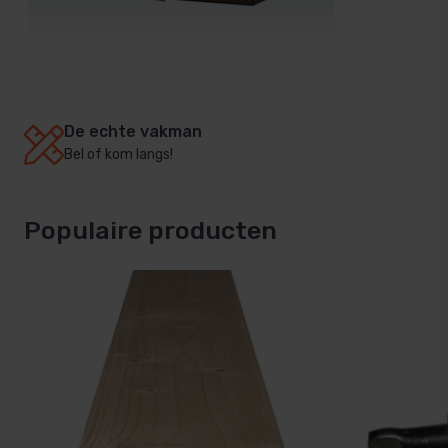
afdek
Zwemb
zwemb
De echte vakman
Bel of kom langs!
Groot assortiment
Meer dan 2.500 producten
Snelle levering
Vaak binnen 2 dagen geleverd
Populaire producten