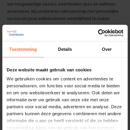
aan hoogwaardige sauna’s, zwembaden, spa’s en wellness-
accessoires. Wij combineren vakmanschap met persoonlijke
service om jouw wellnessdroom werkelijkheid te maken.
Onze Producten
Sauna’s
Toestemming
Details
Over
Geniet van ultieme ontspanning met onze op maat
gemaakte sauna’s. Van traditionele Finse sauna’s tot
Deze website maakt gebruik van cookies
moderne infraroodcabines, wij leveren maatwerk maar ook
We gebruiken cookies om content en advertenties te
standaard modellen.
personaliseren, om functies voor social media te bieden
en om ons websiteverkeer te analyseren. Ook delen we
Zwembaden
informatie over uw gebruik van onze site met onze
Creëer jouw eigen paradijs met onze luxe binnen- en
partners voor social media, adverteren en analyse. Deze
buitenzwembaden. Van ontwerp tot aanleg en onderhoud: wij
partners kunnen deze gegevens combineren met andere
verzorgen het complete traject zodat jij zorgeloos kunt
informatie die u aan ze heeft verstrekt of die ze hebben
verzameld op basis van uw gebruik van hun services.
genieten van jouw zwembad.