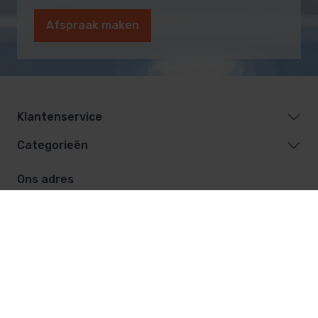
Afspraak maken
Klantenservice
Categorieën
Ons adres
De Vest 12
5555 XL Valkenswaard
040-20 169 27
info@saunasenzwembaden.nl
Facebook