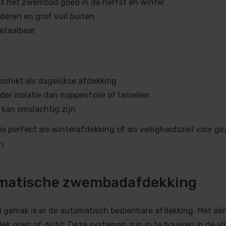
 het zwembad goed in de herfst en winter
deren en grof vuil buiten
betaalbaar
schikt als dagelijkse afdekking
der isolatie dan noppenfolie of lamellen
kan omslachtig zijn
is perfect als winterafdekking of als veiligheidszeil voor g
n.
omatische zwembadafdekking
 gemak is er de automatisch bedienbare afdekking. Met één
 dek open of dicht. Deze systemen zijn in te bouwen in de v