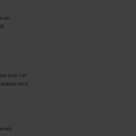
en en
dt.
dat over het
nkabels rond
eren)