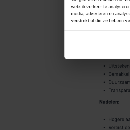
websiteverkeer te analyseren
Een lamellenaf
media, adverteren en analys
geëxtrudeerd 
verstrekt of die ze hebben v
kunnen via ee
afgerold.
Voordelen:
Uitsteken
Gemakkeli
Duurzaam 
Transpara
Nadelen:
Hogere aa
Vereist e