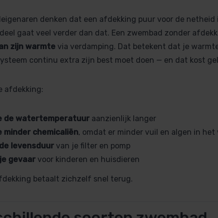
igenaren denken dat een afdekking puur voor de netheid is
deel gaat veel verder dan dat. Een zwembad zonder afdekki
an zijn warmte
via verdamping. Dat betekent dat je warmt
steem continu extra zijn best moet doen — en dat kost gel
 afdekking:
e de watertemperatuur
aanzienlijk langer
e minder chemicaliën
, omdat er minder vuil en algen in he
 de levensduur
van je filter en pomp
je gevaar
voor kinderen en huisdieren
fdekking betaalt zichzelf snel terug.
schillende soorten zwembad