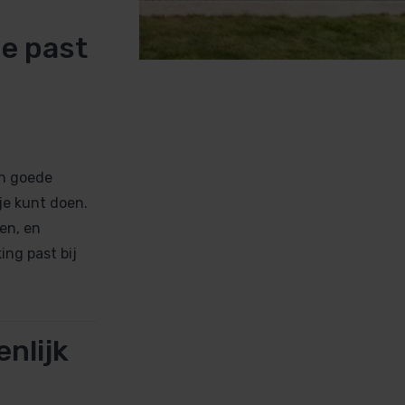
e past
en
en goede
je kunt doen.
en, en
ing past bij
nlijk