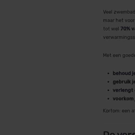
Veel zwembade
maar het voor
tot wel
70% v
verwarmingssy
Met een goede
behoud j
gebruik j
verlengt
voorkom 
Kortom: een a
De ver