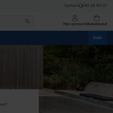
Contact
040-20 169 27
Mijn account
Winkelmand
Sale
en
n
mbad?