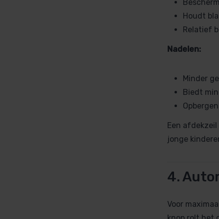
Beschermt
Houdt bla
Relatief 
Nadelen:
Minder ge
Biedt min
Opbergen 
Een afdekzeil 
jonge kindere
4. Aut
Voor maximaal
knop rolt het