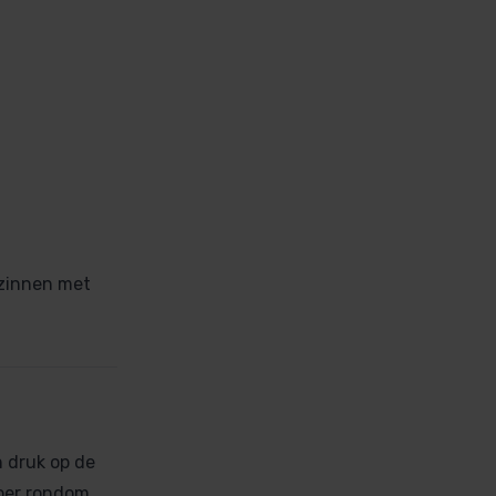
ezinnen met
 druk op de
loer rondom