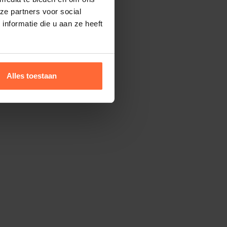
ze partners voor social
t of
nformatie die u aan ze heeft
het water en
p- en
Alles toestaan