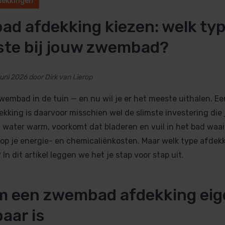
ekkingen
Dolphin M5 Bio onderdelen
d afdekking kiezen: welk typ
Dolphin M500 onderdelen
Dolphin M600 onderdelen
ste bij jouw zwembad?
Dolphin M700 onderdelen
Dolphin Poolstyle E10 onderdel
juni 2026 door Dirk van Lierop
Dolphin S100 onderdelen
Dolphin S200 onderdelen
wembad in de tuin — en nu wil je er het meeste uithalen. E
Dolphin S300i Bio onderdelen
king is daarvoor misschien wel de slimste investering die 
Dolphin S300i onderdelen
 water warm, voorkomt dat bladeren en vuil in het bad waai
Zenit 10 onderdelen
 op je energie- en chemicaliënkosten. Maar welk type afdekk
Zenit 20 onderdelen
 In dit artikel leggen we het je stap voor stap uit.
Zenit 30 Pro onderdelen
Zenit 60 onderdelen
 een zwembad afdekking eige
aar is