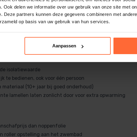
. Ook delen we informatie over uw gebruik van onze site met on
dekking bestaat uit losse lamellen (slats) van polycarbonaa
e. Deze partners kunnen deze gegevens combineren met andere i
kunststof die aan elkaar schakelen. Ze liggen drijvend op 
erzameld op basis van uw gebruik van hun services.
n roller aan de rand van het zwembad eenvoudig worden o
Aanpassen
de isolatiewaarde
jk te bedienen, ook voor één persoon
materiaal (10+ jaar bij goed onderhoud)
nte lamellen laten zonlicht door voor extra opwarming
nschafprijs dan noppenfolie
en roller opstelling aan het zwembad