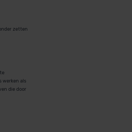
ronder zetten
ote
s werken als
ven die door