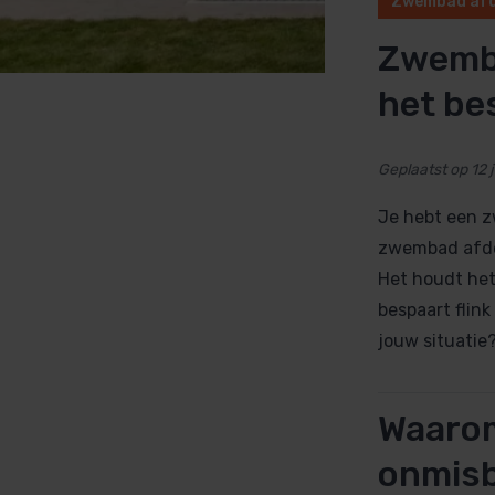
Zwembad afd
Sauna techniek
Zwembadpomp en filter
Zwemba
Rento sauna
Inbouwdelen
het be
Zwembad afdekking
Zwembadtechniek
Geplaatst op 12 
PVC zwembad
Je hebt een z
zwembad afdek
Het houdt het
bespaart flink
jouw situatie?
Waarom
onmisb