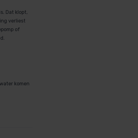
. Dat klopt,
ng verliest
epomp of
d.
t water komen