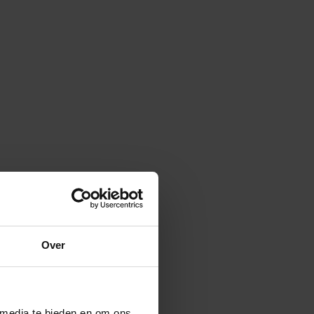
och goed werkt
Over
 media te bieden en om ons