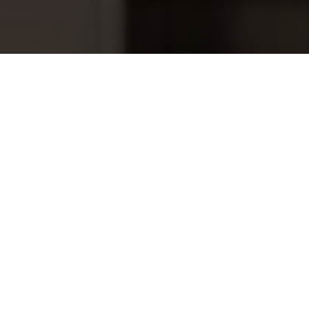
genieten van ultiem comfort? Bestel dan de
Sauna
Schrootjes Nordische Fichte 16 mm (210 cm)
eenvoudig online via
Sauna’s en Zwembaden
. Maak
van jouw sauna een plek waar je volledig tot rust
Sauna schrootjes Nordische fichte 16
9,20
komt!
mm 240 cm
Hout uit een FSC-bos is een bijzonder product! De
boseigenaar heeft een prestatie van formaat
geleverd met duurzaam bosbeheer.
Daarbij heeft hij rekening gehouden met heel veel
verschillende aspecten: behoud van biodiversiteit,
bescherming van waterlopen, veiligheid van de
bosarbeiders, enzovoort.
Dit bijzondere product moet te onderscheiden zijn
van niet-gecertificeerd hout.
Daarvoor zijn regels die zijn vastgelegd in de Chain