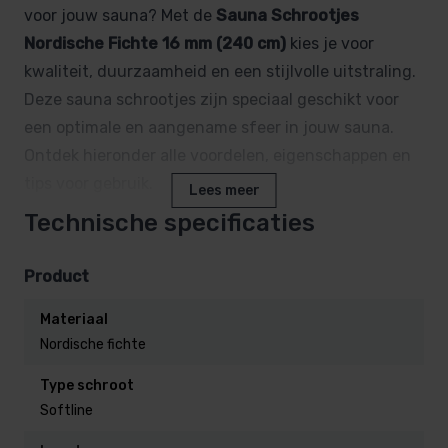
voor jouw sauna? Met de
Sauna Schrootjes
Nordische Fichte 16 mm (240 cm)
kies je voor
kwaliteit, duurzaamheid en een stijlvolle uitstraling.
Deze sauna schrootjes zijn speciaal geschikt voor
een optimale en aangename sfeer in jouw sauna.
Ontdek hieronder alle voordelen, eigenschappen en
tips voor gebruik.
Lees meer
Technische specificaties
Waarom kiezen voor Nordische
Fichte sauna schrootjes?
Product
Materiaal
Nordische Fichte is de meest populaire houtsoorten
Nordische fichte
voor sauna’s, en dat is niet zonder reden. Deze
houtsoort staat bekend om:
Type schroot
Softline
Duurzaamheid:
Nordische Fichte is bestand