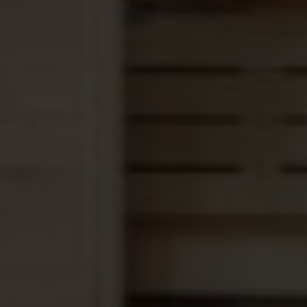
hoeveel schrootjes je nodig hebt. Houd rekening met
5-10% extra materiaal voor snijverlies.
Per meter saunawand heb je ca 12 schroten nodige,
dus een wand van 2 meter breed heb je ca 24
schroten nodig
4. Welke dikte saunaschroten?
Neem altijd
16 mm dikke sauna schroten
, dunnere
schroten trekken krom, en splijten gemakkelijk met
bevestigen
Bestel jouw Sauna Schrootjes
Nordische Fichte vandaag nog!
Wil jij jouw sauna een luxe uitstraling geven en