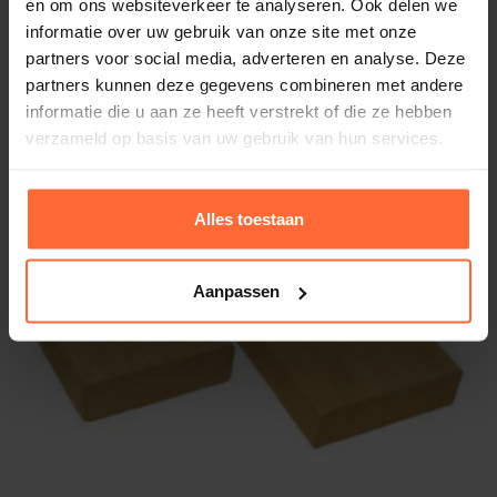
en om ons websiteverkeer te analyseren. Ook delen we
schrootjes
informatie over uw gebruik van onze site met onze
partners voor social media, adverteren en analyse. Deze
Eenvoudige installatie:
het handige messing-
partners kunnen deze gegevens combineren met andere
Aanbieding
en veerprofiel maakt het monteren eenvoudig,
informatie die u aan ze heeft verstrekt of die ze hebben
verzameld op basis van uw gebruik van hun services.
zelfs voor doe-het-zelvers.
Optimale isolatie:
de dikte van 16 mm biedt een
perfecte balans tussen isolatie en stevigheid.
Alles toestaan
Duurzaam en milieuvriendelijk:
het hout is FSC-
gecertificeerd, wat betekent dat het afkomstig
Aanpassen
is uit verantwoord beheerde bossen.
Stijlvol design:
het lichte hout past bij elk
saunadesign, van klassiek tot modern.
Toepassingen van de Sauna
Schrootjes