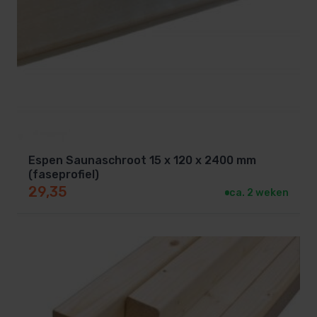
Voorbereiding:
zorg ervoor dat de
onderconstructie van je sauna stabiel en goed
voorbereid is. Gebruik geschikte
isolatiematerialen
om warmteverlies te
minimaliseren.
Bevestiging:
horizontaal, Begin onderaan en
werk omhoog. Verticaal, werk van links naar
rechts of andersom, Plaats de schrootjes stevig
in elkaar met behulp van het tong- en
Espen Saunaschroot 15 x 120 x 2400 mm
(faseprofiel)
groefsysteem
29,35
ca. 2 weken
Montage:
bevestig de schroten met een tacker
en schiet de nieten in de groef, of gebruik de
speciale
clips
.
Afwerking:
werk de hoeken af met houten
latten voor een strakke en professionele
uitstraling.