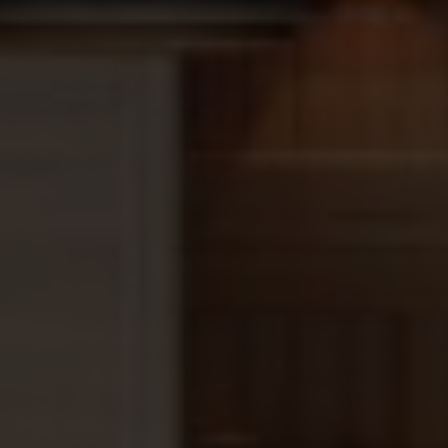
1. Zijn deze sauna schrootjes geschikt voor
vochtige ruimtes?
Ja, de Nordische Fichte is een ideale houtsoort voor
sauna’s en vochtige ruimtes dankzij de natuurlijke
weerstand tegen vocht.
2. Moet ik het hout behandelen?
Voor de binnenzijde van een sauna mag je dit zeker
niet behandelen, Bij gebruik aan de buitenzijde van
de sauna mag je het hout behandelen met een bv
een beits om de levensduur verder te verlengen.
3. Hoeveel schrootjes heb ik nodig voor mijn
sauna?
Meet het totale oppervlak van je sauna en bereken