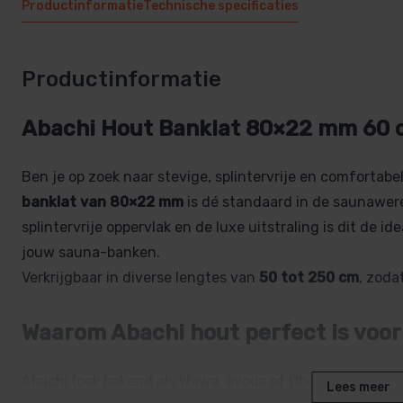
Productinformatie
Technische specificaties
Productinformatie
Abachi Hout Banklat 80×22 mm 60
Ben je op zoek naar stevige, splintervrije en comforta
banklat van 80×22 mm
is dé standaard in de saunawere
splintervrije oppervlak en de luxe uitstraling is dit de 
jouw sauna-banken.
Verkrijgbaar in diverse lengtes van
50 tot 250 cm
, zoda
Waarom Abachi hout perfect is voo
Abachi (ook bekend als Wawa, ayous of Obeche) is al jar
Lees meer