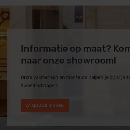
Professionele wellnessruimtes
Door de hoge stabiliteit is Abachi bovendien zeer geschi
Informatie op maat? Ko
Montage- en bouwtips
naar onze showroom!
Voor het beste resultaat adviseren we:
Onze vakmensen en monteurs helpen je bij al je 
zwembadvragen.
Gebruik
gegalvaniseerde of roestvrijstalen schr
Monteer banken met
minimaal 4 dragende regels
t
Afspraak maken
Laat tussen de banklatten ca
20
mm ruimte
voor ve