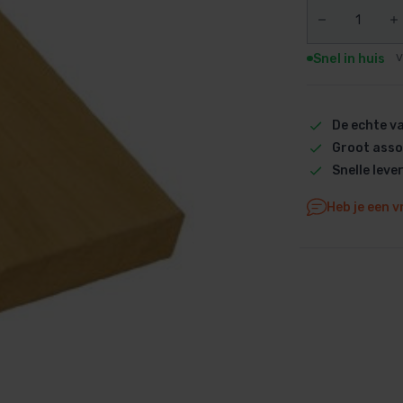
Dolphin M5 Bio onderdelen
Dolphin M500 onderdelen
Snel in huis
V
Dolphin M600 onderdelen
Dolphin M700 onderdelen
Dolphin Poolstyle E10 onderdel
De echte 
Groot asso
Dolphin S100 onderdelen
Snelle leve
Dolphin S200 onderdelen
Dolphin S300i Bio onderdelen
Heb je een v
Dolphin S300i onderdelen
Zenit 10 onderdelen
Zenit 20 onderdelen
Zenit 30 Pro onderdelen
Zenit 60 onderdelen