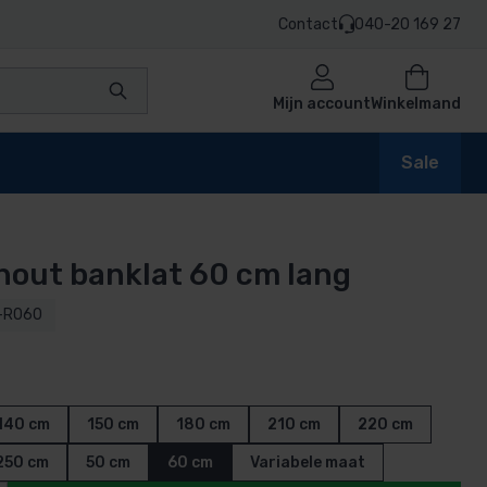
Contact
040-20 169 27
Mijn account
Winkelmand
Sale
hout banklat 60 cm lang
en
-R060
n
140 cm
150 cm
180 cm
210 cm
220 cm
250 cm
50 cm
60 cm
Variabele maat