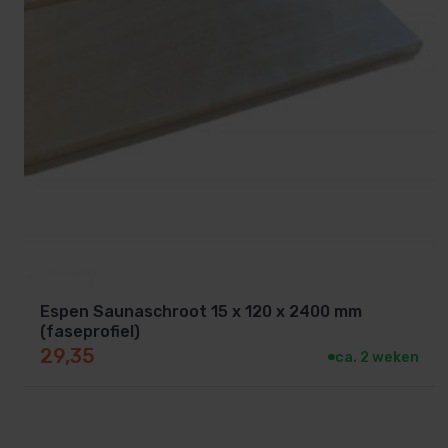
Toepassing: ideaal voor alle sauna
Deze Abachi latten zijn geschikt voor:
Saunabanken (zit- en ligbanken)
Rugleuningen
Onderbank afdichtingen (of tussenbank afdichting
Espen Saunaschroot 15 x 120 x 2400 mm
Boven- en onderbanken
(faseprofiel)
29,35
ca. 2 weken
Maatwerk sauna’s
Renovatie van bestaande banken