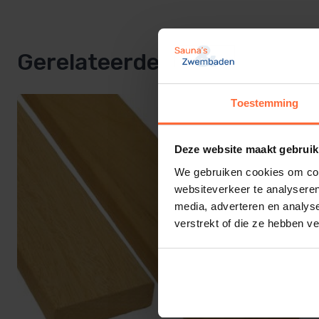
Afmetingen & beschikbare lengtes
Gerelateerde producten
Abachi banklatten hebben we in standaard afmeting:
80 mm breed × 22 mm dik
Toestemming
Beschikbare lengtes:
Deze website maakt gebruik
We gebruiken cookies om cont
50 cm
websiteverkeer te analyseren
media, adverteren en analys
60 cm
verstrekt of die ze hebben v
140 cm
150 cm