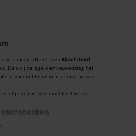
 cm
bele saunabank latten? Onze
Abachi hout
ld. Dankzij de lage warmtegeleiding, het
ideale lat voor het bouwen of renoveren van
t je altijd de perfecte maat kunt kiezen.
r saunabanken
en het meest gebruikte hout voor