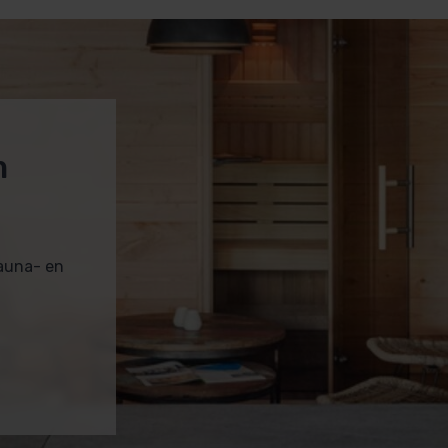
kt voor intensief gebruik.
m
sauna- en
oeven (RVS)
ot een bank lengte van 200 cm
ntilatie