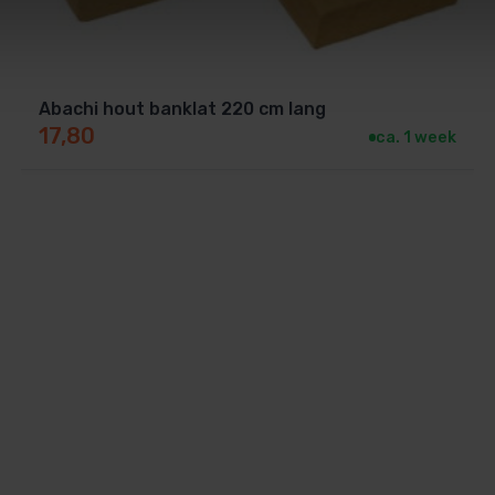
Abachi hout banklat 220 cm lang
17,80
ca. 1 week
 jouw saunabank, rugleuning of voetensteun.