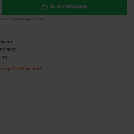
In winkelwagen
erwachte levertijd 1 week
en
vakman
rtiment
ring
raag? Stel hem hier!