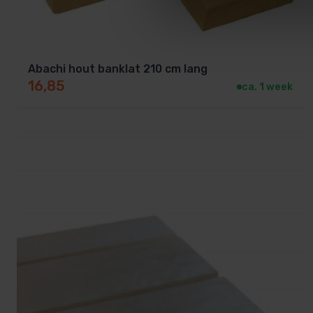
180 cm
210 cm
Abachi hout banklat 210 cm lang
16,85
ca. 1 week
220 cm
230 cm
240 cm
250 cm
Zo kun je altijd een banklat kiezen die perfect past bij