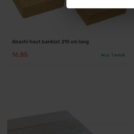
210 cm
220 cm
Abachi hout banklat 210 cm lang
230 cm
16,85
ca. 1 week
240 cm
250 cm
Zo kun je altijd een banklat kiezen die perfect past bij
Toepassing: ideaal voor alle sauna