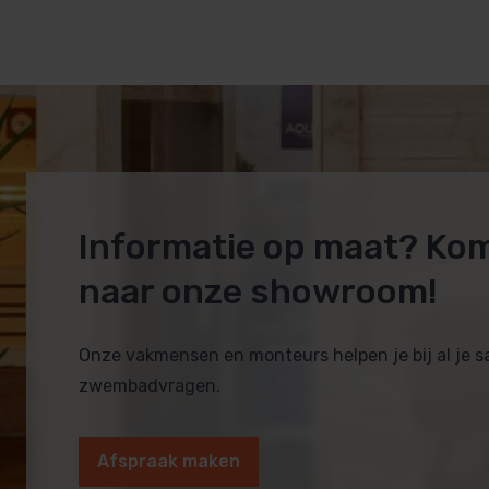
Door de hoge stabiliteit is Abachi bovendien zeer geschi
Montage- en bouwtips
Voor het beste resultaat adviseren we:
Informatie op maat? Ko
Gebruik
gegalvaniseerde of roestvrijstalen schr
naar onze showroom!
Monteer banken met
minimaal 4 dragende regels
t
Onze vakmensen en monteurs helpen je bij al je 
zwembadvragen.
Laat tussen de banklatten ca
20
mm ruimte
voor ve
Afspraak maken
Schuur zo nodig licht op met korrel 180/240