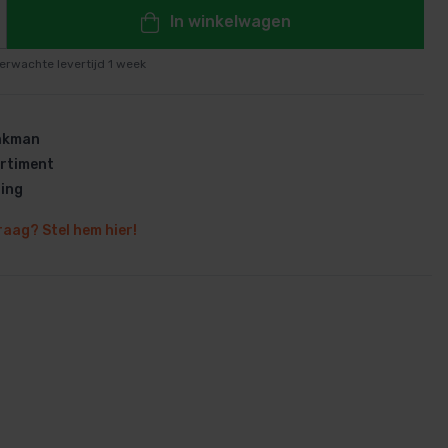
In winkelwagen
erwachte levertijd 1 week
en
vakman
rtiment
ring
raag? Stel hem hier!