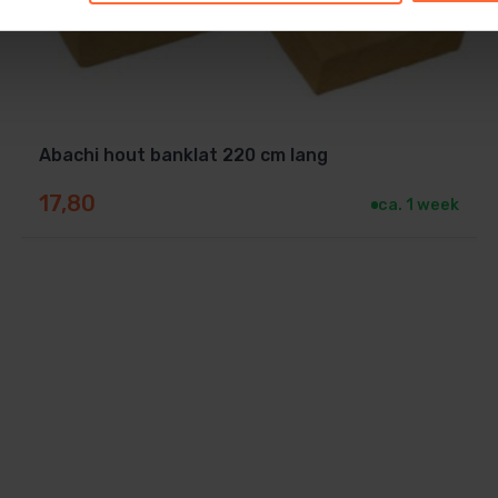
Abachi hout banklat 220 cm lang
17,80
ca. 1 week
 jouw saunabank, rugleuning of voetensteun.
-bouwprojecten