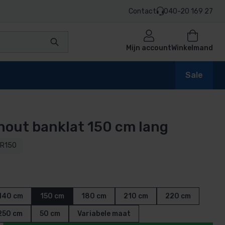
Contact
040-20 169 27
Mijn account
Winkelmand
Sale
hout banklat 150 cm lang
en
-R150
n
140 cm
150 cm
180 cm
210 cm
220 cm
250 cm
50 cm
Variabele maat