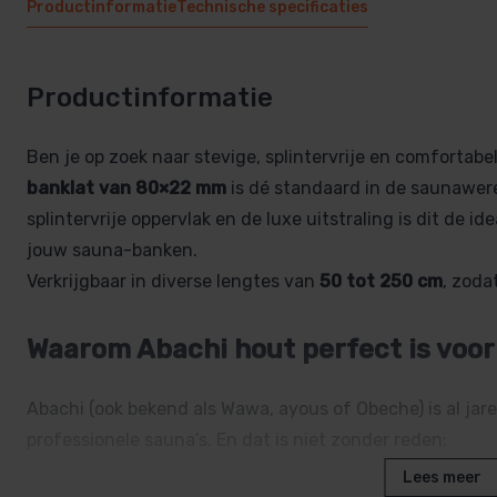
Productinformatie
Technische specificaties
Productinformatie
Ben je op zoek naar stevige, splintervrije en comforta
banklat van 80×22 mm
is dé standaard in de saunawere
splintervrije oppervlak en de luxe uitstraling is dit de 
jouw sauna-banken.
Verkrijgbaar in diverse lengtes van
50 tot 250 cm
, zoda
Waarom Abachi hout perfect is voo
Abachi (ook bekend als Wawa, ayous of Obeche) is al jar
professionele sauna’s. En dat is niet zonder reden:
Lees meer