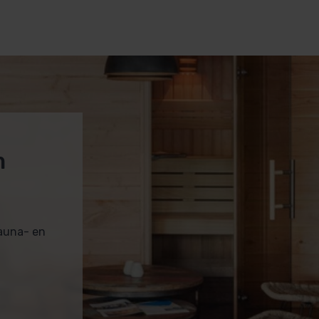
kt voor intensief gebruik.
m
oeven (RVS)
ot een bank lengte van 200 cm
sauna- en
ntilatie