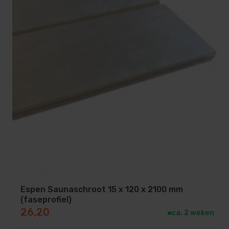
Deze Abachi latten zijn geschikt voor:
Saunabanken (zit- en ligbanken)
Rugleuningen
Onderbank afdichtingen (of tussenbank afdichting
Boven- en onderbanken
Maatwerk sauna’s
Espen Saunaschroot 15 x 120 x 2100 mm
Renovatie van bestaande banken
(faseprofiel)
26,20
ca. 2 weken
Professionele wellnessruimtes