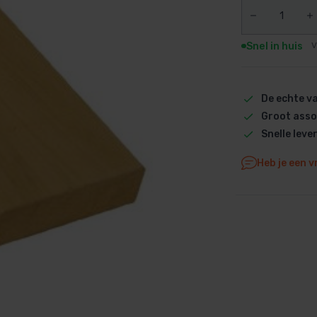
Dolphin M5 Bio onderdelen
Dolphin M500 onderdelen
Snel in huis
V
Dolphin M600 onderdelen
Dolphin M700 onderdelen
Dolphin Poolstyle E10 onderdel
De echte 
Groot asso
Dolphin S100 onderdelen
Snelle leve
Dolphin S200 onderdelen
Dolphin S300i Bio onderdelen
Heb je een v
Dolphin S300i onderdelen
Zenit 10 onderdelen
Zenit 20 onderdelen
Zenit 30 Pro onderdelen
Zenit 60 onderdelen