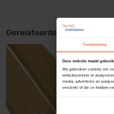
Abachi banklatten hebben we in standaard afmeting:
80 mm breed × 22 mm dik
Gerelateerde producten
Beschikbare lengtes:
Toestemming
50 cm
Deze website maakt gebruik
60 cm
We gebruiken cookies om cont
websiteverkeer te analyseren
140 cm
media, adverteren en analys
verstrekt of die ze hebben v
150 cm
180 cm