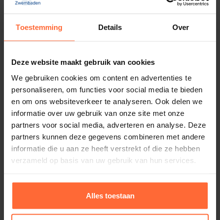
Het hout wordt zorgvuldig geselecteerd en
onbehandeld om optimale kwaliteit te garanderen.
Abachi hout banklat 150 cm lang
Toestemming
Details
Over
12,00
Dankzij de natuurlijke duurzaamheid en uitstraling
ca. 1 week
is dit hout perfect voor gebruik in vochtige en
Deze website maakt gebruik van cookies
warme omgevingen, zoals sauna’s.
We gebruiken cookies om content en advertenties te
personaliseren, om functies voor social media te bieden
Bestel Nu bij Sauna’s en Zwembaden
en om ons websiteverkeer te analyseren. Ook delen we
informatie over uw gebruik van onze site met onze
Bij
Sauna’s en Zwembaden
bestel je eenvoudig jouw
partners voor social media, adverteren en analyse. Deze
Nordische Fichte Kepers
van 44 x 44 mm. Zorg voor
partners kunnen deze gegevens combineren met andere
een stevig en betrouwbaar eindresultaat bij elk
informatie die u aan ze heeft verstrekt of die ze hebben
verzameld op basis van uw gebruik van hun services.
project met dit hoogwaardige hout.
Nordische Fichte, kepers 44×44 mm, Noords
Alles toestaan
vurenhout, saunabouw materialen, duurzaam hout,
sauna kepers, constructiehout, hout voor sauna.