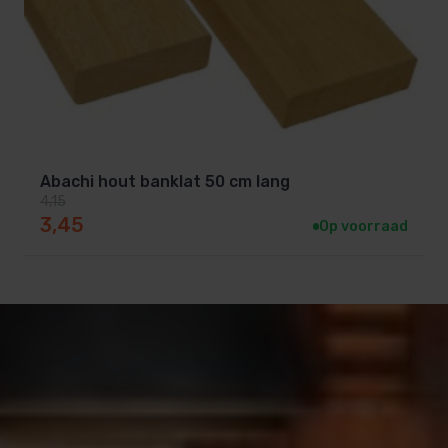
Abachi hout banklat 50 cm lang
4,15
Oorspronkelijke prijs was: 4,15.
Huidige prijs is: 3,45.
3,45
Op voorraad