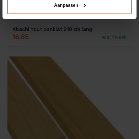
Aanpassen
Afmeting 4,4 x 4,4 x 210 cm.
Abachi hout banklat 210 cm lang
16,85
ca. 1 week