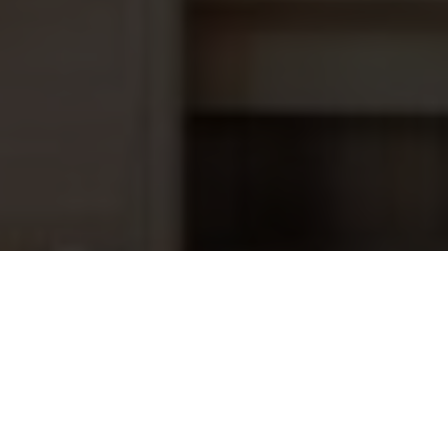
Sauna schroot bevestigings clips Doos
13,60
a 100 st.