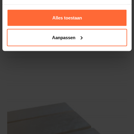
Alles toestaan
Aanpassen
Abachi hout banklat 230 cm lang
18,45
ca. 1 week