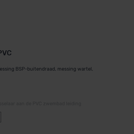
PVC
essing BSP-buitendraad, messing wartel,
sselaar aan de PVC zwembad leiding