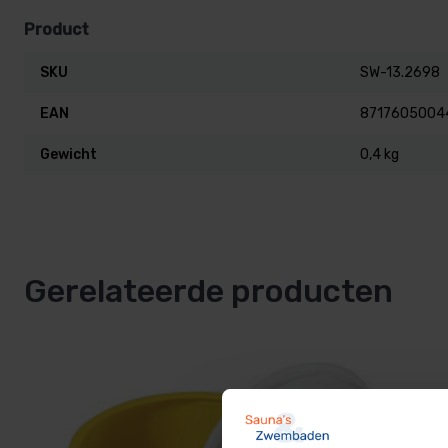
Product
SKU
SW-13.2698
EAN
8717605004
Gewicht
0,4 kg
Gerelateerde producten