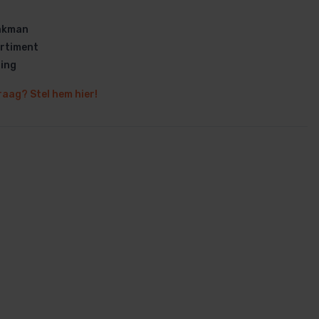
vakman
rtiment
ring
raag? Stel hem hier!
en