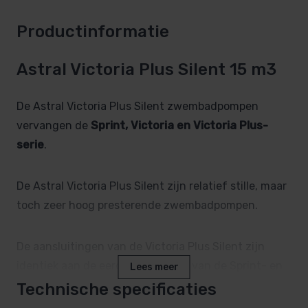
Productinformatie
Astral Victoria Plus Silent 15 m3
De Astral Victoria Plus Silent zwembadpompen
vervangen de
Sprint, Victoria en Victoria Plus-
serie
.
De Astral Victoria Plus Silent zijn relatief stille, maar
toch zeer hoog presterende zwembadpompen.
De aansluitingen van de Victoria Plus Silent zijn
identiek aan de eerdere modellen van de Sprint- en
Lees meer
Victoria-serie.
Technische specificaties
De Victoria Plus Silent-pompen zijn zelfaanzuigend