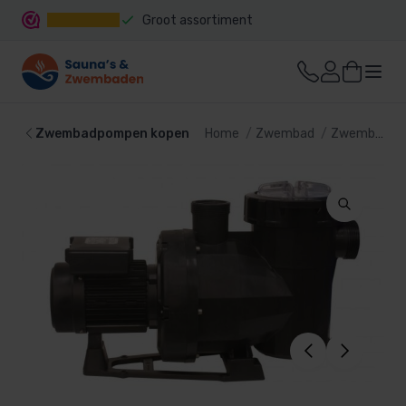
Groot assortiment
Snelle levering
Zwembadpompen kopen
Home
Zwembad
Zwembadpomp en filter