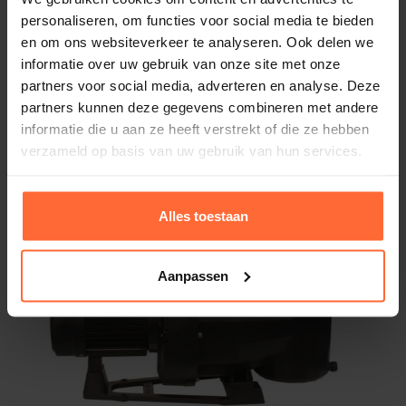
personaliseren, om functies voor social media te bieden
Bestel hier je Astral Victoria Plus
Merk
en om ons websiteverkeer te analyseren. Ook delen we
Astral
Silent zwembadpomp. Levertijd 1-
informatie over uw gebruik van onze site met onze
3 dagen
partners voor social media, adverteren en analyse. Deze
partners kunnen deze gegevens combineren met andere
Astral Victoria Plus Silent 11
587,95
informatie die u aan ze heeft verstrekt of die ze hebben
ca. 1 week
verzameld op basis van uw gebruik van hun services.
Alles toestaan
Aanpassen