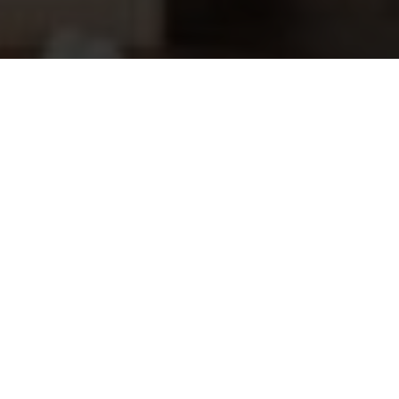
Rento sauna zeep Midzomer Berken
5,20