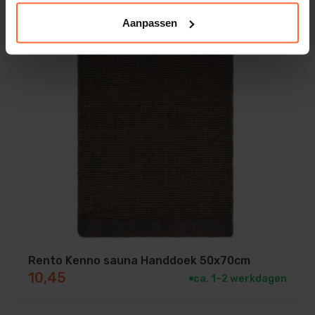
Aanpassen
Rento Kenno sauna Handdoek 50x70cm
10,45
ca. 1–2 werkdagen