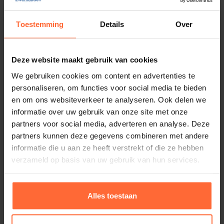
kleur.
Toestemming
Details
Over
Cambala sauna emmer
Specificaties
89,95
Op voorraad
Deze website maakt gebruik van cookies
Inhoud: ca. 5 liter
We gebruiken cookies om content en advertenties te
personaliseren, om functies voor social media te bieden
en om ons websiteverkeer te analyseren. Ook delen we
Afmetingen: ± 23 × 31 × 34 cm
informatie over uw gebruik van onze site met onze
partners voor social media, adverteren en analyse. Deze
Gewicht: ± 700 gram
partners kunnen deze gegevens combineren met andere
informatie die u aan ze heeft verstrekt of die ze hebben
verzameld op basis van uw gebruik van hun services.
Materiaal: geanodiseerd aluminium & thermisch
behandeld bamboe
Alles toestaan
Kleur: Champagne