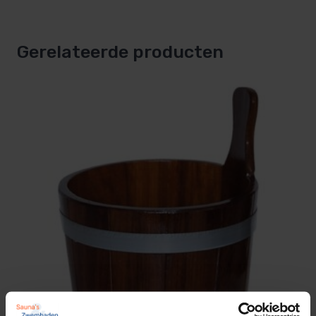
bamboe steel
blijft koel en ligt goed in de hand.
Gerelateerde producten
Stijlvol design:
past bij zowel moderne als
klassieke sauna’s, en combineert prachtig met
Rento saunalepels.
Tip van de sauna-expert
Spoel de emmer na elk saunagebruik kort om met
schoon water, droog hem na of laat hem aan de
lucht drogen.
Zo behoudt het aluminium zijn glans en blijft het
bamboehengsel mooi en soepel.
Wil je een extra stijlvolle set? Combineer de emmer
met de bijpassende
Rento opgietlepel
in dezelfde