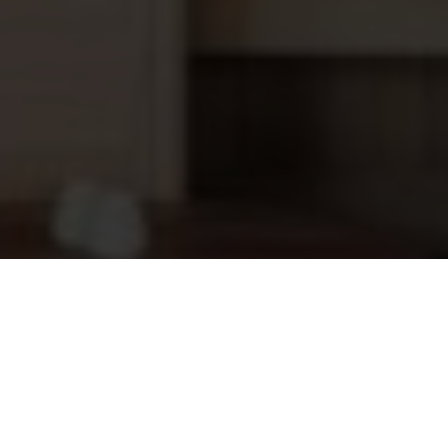
Lucht rooster lang, Thermisch espen
31,45