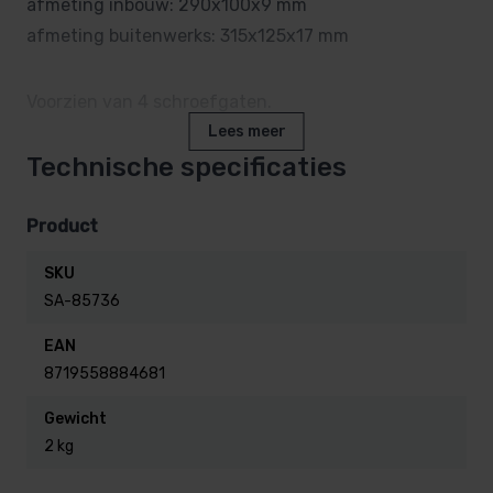
afmeting inbouw: 290x100x9 mm
afmeting buitenwerks: 315x125x17 mm
Voorzien van 4 schroefgaten.
Lees meer
Technische specificaties
Dit sauna luchtrooster heeft een effectieve opening
van ca 100 cm2
Product
SKU
SA-85736
EAN
8719558884681
Gewicht
2 kg