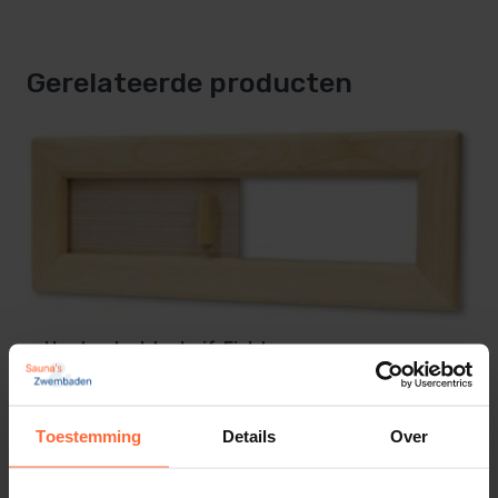
Gerelateerde producten
Houten luchtschuif, Fichte
13,60
Op voorraad
Toestemming
Details
Over