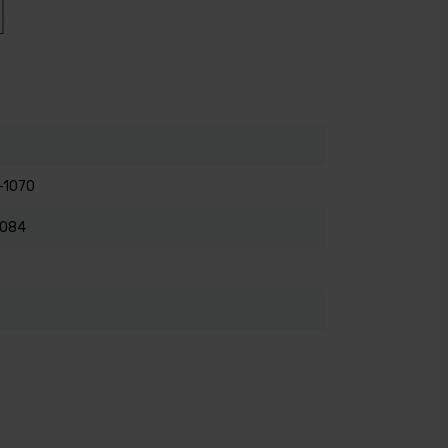
chloorproductie te verminderen.
.
-1070
084
uctie