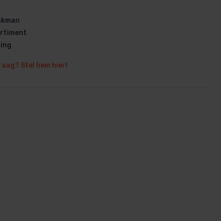
vakman
rtiment
ring
raag? Stel hem hier!
en