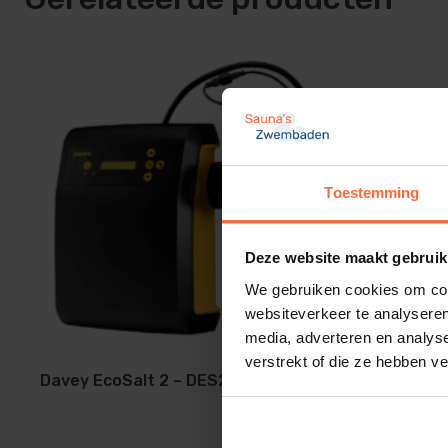
Waterzuiveringssysteem gekoppeld aan een apparaat vo
zwembadvoorzieningen.
Waterzuivering:
Toestemming
Het chloor wordt geproduceerd door elektrolyse van wa
Deze website maakt gebruik
De elektrolyse cel
We gebruiken cookies om cont
websiteverkeer te analyseren
produceert natriumhypochloriet (vloeibaar chloor) vanaf
media, adverteren en analys
verstrekt of die ze hebben v
Davey EcoSalt 2 – DES2-25-EL
liter. Het chloor bestrijdt en verwijdert bacteriën, virus
ziekteverwekkers en oxideert het organisch materiaal in