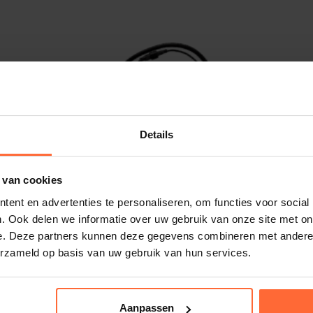
or de controle van
Details
ter met een laag zoutgehalte.
 van cookies
ent en advertenties te personaliseren, om functies voor social
. Ook delen we informatie over uw gebruik van onze site met on
 3 g zout per
e. Deze partners kunnen deze gegevens combineren met andere i
erzameld op basis van uw gebruik van hun services.
Davey EcoSalt 2 – DES2-35-E
sen en
Aanpassen
 het water.