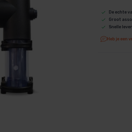
Dolphin M5 Bio onderdelen
De echte 
Dolphin M500 onderdelen
Groot asso
Dolphin M600 onderdelen
Snelle leve
Dolphin M700 onderdelen
Heb je een v
Dolphin Poolstyle E10 onderdel
Dolphin S100 onderdelen
Dolphin S200 onderdelen
Dolphin S300i Bio onderdelen
Dolphin S300i onderdelen
Zenit 10 onderdelen
Zenit 20 onderdelen
Zenit 30 Pro onderdelen
Zenit 60 onderdelen