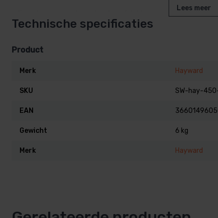
Lees meer
– Functie voor automatische afdekking controle om de 
Technische specificaties
– Optionele mechanische stroomdetectiekit.
Product
Merk
Hayward
– 5 chloorproductie-instellingen: 20, 40, 60, 80 en 100%
SKU
SW-hay-450
EAN
3660149605
BLAUW: Chloorproductie
Gewicht
6 kg
Merk
Hayward
GROEN: Superchloor actief
PAARS: Gesloten deksel en programmeerbare chloorprod
Gerelateerde producten