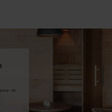
m
sauna- en