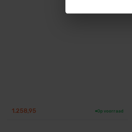
Het natriumhypochloriet verbindt zich na een paar uur w
1.258,95
Op voorraad