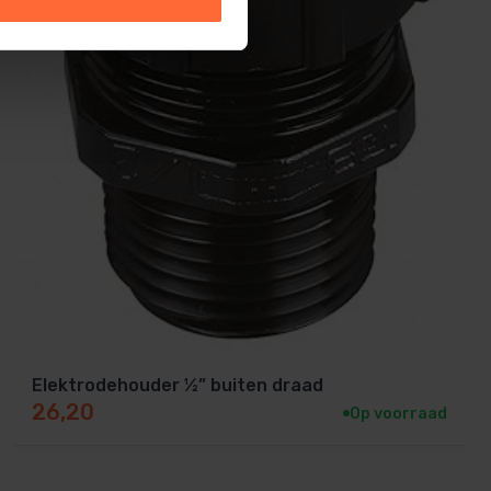
Elektrodehouder ½” buiten draad
26,20
Op voorraad