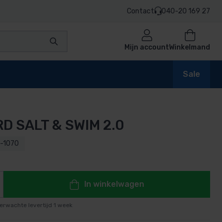
Contact
040-20 169 27
Mijn account
Winkelmand
Sale
D SALT & SWIM 2.0
en
-1070
n
In winkelwagen
erwachte levertijd 1 week