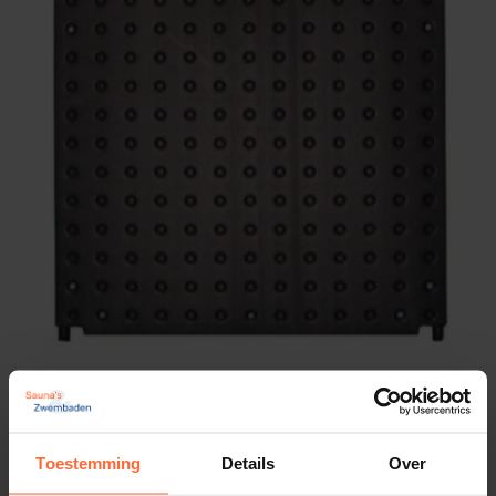
OKU solar Systeem 1000
240,45
Op voorraad
Toestemming
Details
Over