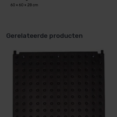
60 × 60 × 28 cm
Verwarmingscapaciteit: ±30.000 Btu/dag
Aansluiting: 38mm.
Max. druk: 3 bar
Afmetingen: 60 x 60 x 28 cm
Gerelateerde producten