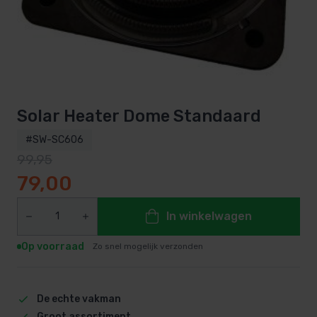
Solar Heater Dome Standaard
#SW-SC606
99,95
Oorspronkelijke prijs was: 99,95.
Huidige prijs is: 79,00.
79,00
In winkelwagen
Op voorraad
Zo snel mogelijk verzonden
De echte vakman
Groot assortiment