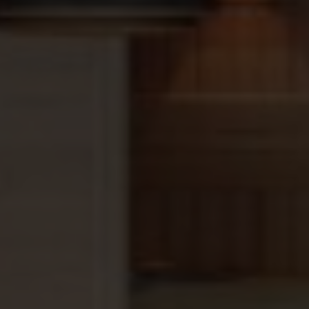
Met een hijskraan of verrijker kan het zwembad
direct op zijn plek gehesen.
Je sluit het leidingwerk aan op je technische
ruimte en vult het bad rondom aan met
gestabiliseerd zand of isolatiemortel.
Let op:
het zwembad wordt tot aan de voordeur
geleverd. Het huren van een geschikte kraan om het
bad in de tuin te plaatsen regel je zelf. Dit geeft je
de vrijheid om dit lokaal en voordelig te plannen op
het moment dat het jou uitkomt.
Transport: