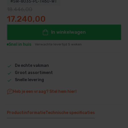
#SW-8035-PL-TR60-WT
18.446,00
Oorspronkelijke prijs was: 18.446,00.
Huidige prijs is: 17.240,00.
17.240,00
In winkelwagen
Snel in huis
Verwachte levertijd 5 weken
De echte vakman
Groot assortiment
Snelle levering
Heb je een vraag? Stel hem hier!
Productinformatie
Technische specificaties