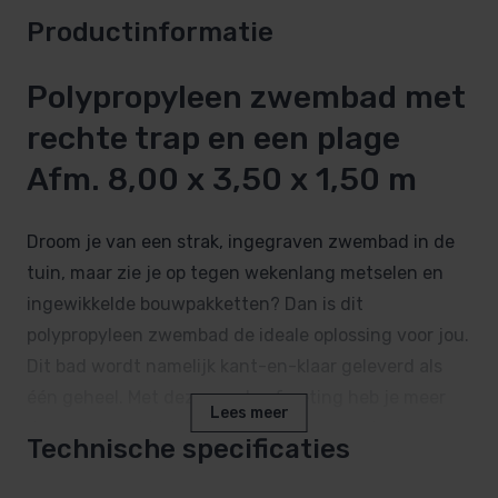
Productinformatie
Polypropyleen zwembad met
rechte trap en een plage
Afm. 8,00 x 3,50 x 1,50 m
Droom je van een strak, ingegraven zwembad in de
tuin, maar zie je op tegen wekenlang metselen en
ingewikkelde bouwpakketten? Dan is dit
polypropyleen zwembad de ideale oplossing voor jou.
Dit bad wordt namelijk kant-en-klaar geleverd als
één geheel. Met deze royale afmeting heb je meer
Lees meer
dan genoeg ruimte voor urenlang zwemplezier.
Technische specificaties
Dankzij de hoogwaardige productie geniet je van
een onverwoestbaar bad dat jarenlang mooi blijft.