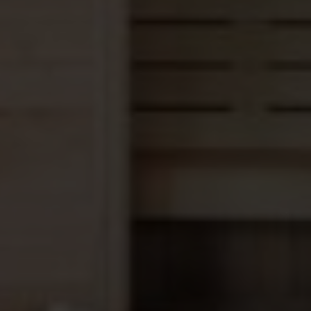
In Nederland en België, brengen wij dit zwembad
gratis naar je toe.
Vakkundig vervoert door een gespecialiseerd
transportbedrijf.
Zij assisteren ook bij het lossen van het zwembad.
Vooraf maken we altijd een exacte planning van
levering, zodat je tijdig op de hoogte bent voor het
inzetten van een hijskraan of verrijker.
Wij kunnen evt ook tegen een geringe meerprijs
assisteren bij het plaatsen van het zwembad.
Tips van de expert
De fundering is cruciaal:
zorg voor een perfect
waterpas gestorte betonvloer van minimaal 15